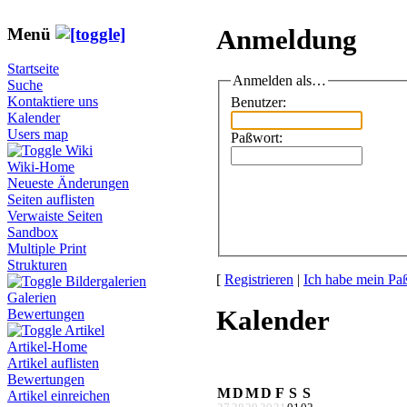
Menü
Anmeldung
Startseite
Anmelden als…
Suche
Kontaktiere uns
Benutzer:
Kalender
Users map
Paßwort:
Wiki
Wiki-Home
Neueste Änderungen
Seiten auflisten
Verwaiste Seiten
Sandbox
Multiple Print
Strukturen
[
Registrieren
|
Ich habe mein Pa
Bildergalerien
Galerien
Kalender
Bewertungen
Artikel
Artikel-Home
Artikel auflisten
Bewertungen
M
D
M
D
F
S
S
Artikel einreichen