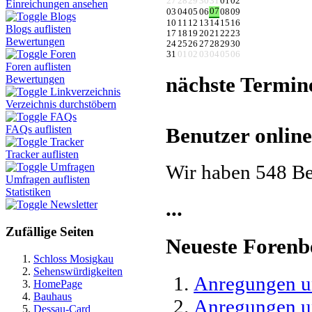
27
28
29
30
31
01
02
Einreichungen ansehen
07
03
04
05
06
08
09
Blogs
10
11
12
13
14
15
16
Blogs auflisten
17
18
19
20
21
22
23
Bewertungen
24
25
26
27
28
29
30
Foren
31
01
02
03
04
05
06
Foren auflisten
nächste Termin
Bewertungen
Linkverzeichnis
Verzeichnis durchstöbern
FAQs
FAQs auflisten
Benutzer online
Tracker
Tracker auflisten
Wir haben 548 Be
Umfragen
Umfragen auflisten
Statistiken
...
Newsletter
Zufällige Seiten
Neueste Forenb
Schloss Mosigkau
Sehenswürdigkeiten
Anregungen un
HomePage
Bauhaus
Anregungen un
Dessau-Card