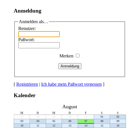
Anmeldung
Anmelden als…
Benutzer:
Paßwort:
Merken
Anmeldung
[
Registrieren
|
Ich habe mein Paßwort vergessen
]
Kalender
August
M
D
M
D
F
S
S
27
28
29
30
31
01
02
03
04
05
06
07
08
09
10
11
12
13
14
15
16