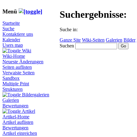
Menü
Suchergebnisse:
Startseite
Suche
Suche in:
Kontaktiere uns
Kalender
Ganze Site
Wiki-Seiten
Galerien
Bilder
Users map
Suchen
Wiki
Wiki-Home
Neueste Änderungen
Seiten auflisten
Verwaiste Seiten
Sandbox
Multiple Print
Strukturen
Bildergalerien
Galerien
Bewertungen
Artikel
Artikel-Home
Artikel auflisten
Bewertungen
Artikel einreichen