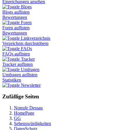
Einreichungen ansehen
Blogs
Blogs auflisten
Bewertungen
Foren
Foren auflisten
Bewertungen
Linkverzeichnis
Verzeichnis durchstöbern
FAQs
FAQs auflisten
Tracker
Tracker auflisten
Umfragen
Umfragen auflisten
Statistiken
Newsletter
Zufällige Seiten
Notrufe Dessau
HomePage
GG
Sehenswürdigkeiten
DatenSchutz