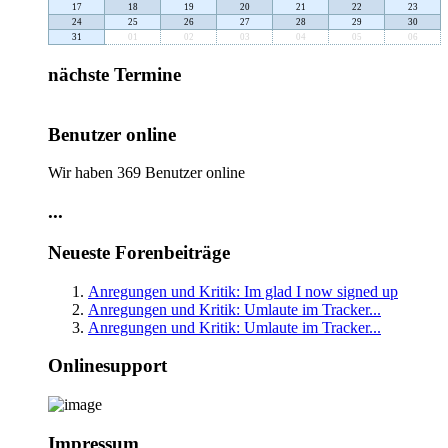
17
18
19
20
21
22
23
24
25
26
27
28
29
30
31
01
02
03
04
05
06
nächste Termine
Benutzer online
Wir haben 369 Benutzer online
...
Neueste Forenbeiträge
Anregungen und Kritik: Im glad I now signed up
Anregungen und Kritik: Umlaute im Tracker...
Anregungen und Kritik: Umlaute im Tracker...
Onlinesupport
Impressum