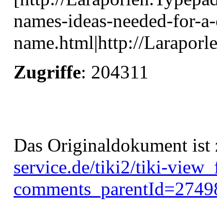
names-ideas-needed-for-a-
name.html|http://Laraporl
Zugriffe
: 204311
Das Originaldokument ist 
service.de/tiki2/tiki-vie
comments_parentId=2749