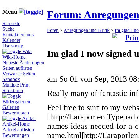
Menü
Forum: Anregungen
Startseite
Suche
Foren
>
Anregungen und Kritik
>
Im glad I n
Kontaktiere uns
Kalender
Users map
Im glad I now signed 
Wiki
Wiki-Home
Neueste Änderungen
Seiten auflisten
Verwaiste Seiten
am
So 01 von Sep, 2013 0
Sandbox
Multiple Print
Strukturen
Really many of fantastic inf
Bildergalerien
Feel free to surf to my webs
Galerien
Bewertungen
[http://Laraporlen.Typepad
Artikel
Artikel-Home
names-ideas-needed-for-a-c
Artikel auflisten
name.html|http://Laraporle
Bewertungen