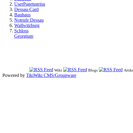
UserPagetugrisu
Dessau-Card
Bauhaus
Notrufe Dessau
Wallwitzburg
Schloss
Georgium
Wiki
Blogs
Artik
Powered by
TikiWiki CMS/Groupware