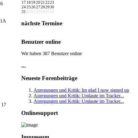
17
18
19
20
21
22
23
 6
24
25
26
27
28
29
30
31
01
02
03
04
05
06
 1A
nächste Termine
Benutzer online
Wir haben 387 Benutzer online
...
Neueste Forenbeiträge
Anregungen und Kritik: Im glad I now signed up
Anregungen und Kritik: Umlaute im Tracker...
Anregungen und Kritik: Umlaute im Tracker...
. 17
Onlinesupport
Impressum