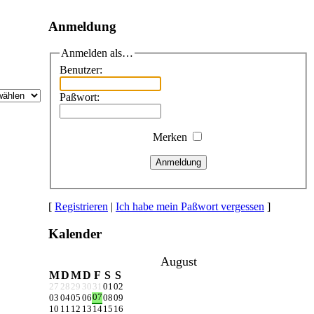
Anmeldung
Anmelden als…
Benutzer:
Paßwort:
Merken
Anmeldung
[
Registrieren
|
Ich habe mein Paßwort vergessen
]
Kalender
August
M
D
M
D
F
S
S
27
28
29
30
31
01
02
07
03
04
05
06
08
09
10
11
12
13
14
15
16