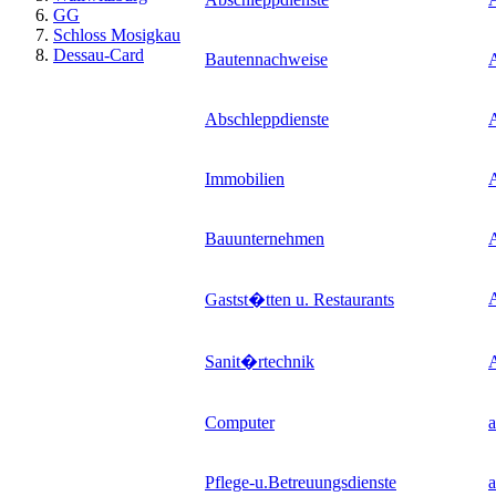
GG
Schloss Mosigkau
Dessau-Card
Bautennachweise
Abschleppdienste
Immobilien
A
Bauunternehmen
Gastst�tten u. Restaurants
Sanit�rtechnik
A
Computer
a
Pflege-u.Betreuungsdienste
a