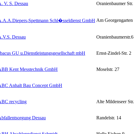
. V. S. Dessau
Oranienbaumer Str.
Am Georgengarten
A.A.A.Diepers-Spettmann Schl�sseldienst GmbH
A.V.S. Dessau
Oranienbaumerstr.6
bacus GU u.Dienstleistungsgesellschaft mbH
Ernst-Zindel-Str. 2
ABB Kent Messtechnik GmbH
Moselstr. 27
ABC Anhalt Bau Concept GmbH
ABC recycling
Alte Mildenseer Str
bfallentsorgung Dessau
Randelstr. 14
ABH Abschleppdienst Schmidt
Helle Eichen 9