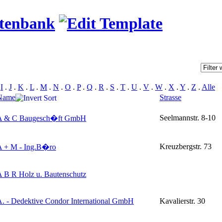
atenbank
.
I
.
J
.
K
.
L
.
M
.
N
.
O
.
P
.
Q
.
R
.
S
.
T
.
U
.
V
.
W
.
X
.
Y
.
Z
.
Alle
Name
Strasse
Seelmannstr. 8-10
A & C Baugesch�ft GmbH
Kreuzbergstr. 73
A + M - Ing.B�ro
 B R Holz u. Bautenschutz
. - Dedektive Condor International GmbH
Kavalierstr. 30