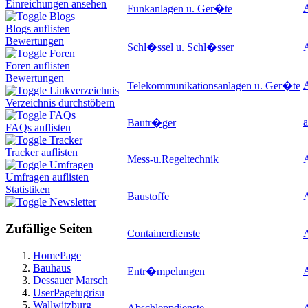
Einreichungen ansehen
A
Funkanlagen u. Ger�te
Blogs
Blogs auflisten
Bewertungen
Schl�ssel u. Schl�sser
Foren
Foren auflisten
Bewertungen
Telekommunikationsanlagen u. Ger�te
Linkverzeichnis
Verzeichnis durchstöbern
FAQs
a
Bautr�ger
FAQs auflisten
Tracker
Tracker auflisten
Mess-u.Regeltechnik
Umfragen
Umfragen auflisten
Statistiken
Baustoffe
Newsletter
Zufällige Seiten
Containerdienste
HomePage
Bauhaus
A
Entr�mpelungen
Dessauer Marsch
UserPagetugrisu
Wallwitzburg
Abschleppdienste