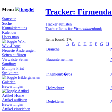
Menü
Tracker: Firmend
Startseite
Suche
Tracker auflisten
Kontaktiere uns
Tracker Items for
Firmendatenbank
Kalender
Users map
Items found: 176
Wiki
A
.
B
.
C
.
D
.
E
.
F
.
G
.
H
Wiki-Home
Branche
Neueste Änderungen
Seiten auflisten
Bauunternehmen
Verwaiste Seiten
Sandbox
Multiple Print
Strukturen
Ingenieurb�ros
Bildergalerien
Galerien
Bewertungen
Holzschutz
A
Artikel
Artikel-Home
Artikel auflisten
Dedekteien
A
Bewertungen
Artikel einreichen