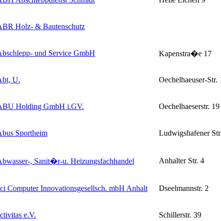
ABR Holz- & Bautenschutz
Abschlepp- und Service GmbH
Kapenstra�e 17
bt, U.
Oechelhaeuser-Str. 
ABU Holding GmbH i.GV.
Oechelhaeserstr. 19
Abus Sportheim
Ludwigshafener Str
Anhalter Str. 4
bwasser-, Sanit�r-u. Heizungsfachhandel
ci Computer Innovationsgesellsch. mbH Anhalt
Dseelmannstr. 2
ctivitas e.V.
Schillerstr. 39