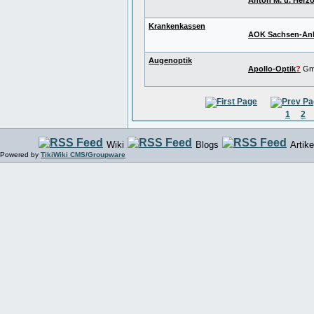
Krankenkassen
AOK Sachsen-Anh
Augenoptik
Apollo-Optik
?
Gm
1
2
Wiki
Blogs
Artike
Powered by
TikiWiki CMS/Groupware