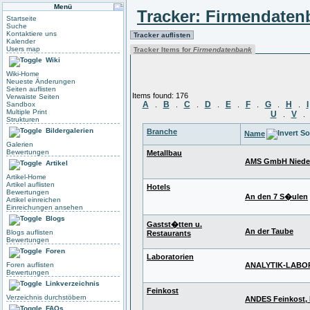
Menü
Tracker: Firmendaten
Startseite
Suche
Kontaktiere uns
Tracker auflisten
Kalender
Users map
Tracker Items for
Firmendatenbank
Wiki
Wiki-Home
Neueste Änderungen
Seiten auflisten
Items found: 176
Verwaiste Seiten
A
B
C
D
E
F
G
H
I
.
.
.
.
.
.
.
.
Sandbox
Multiple Print
U
V
.
.
Strukturen
Bildergalerien
Branche
Name
Galerien
Bewertungen
Metallbau
AMS GmbH Niede
Artikel
Artikel-Home
Artikel auflisten
Hotels
Bewertungen
An den 7 S�ulen
Artikel einreichen
Einreichungen ansehen
Blogs
Gastst�tten u.
An der Taube
Blogs auflisten
Restaurants
Bewertungen
Foren
Laboratorien
ANALYTIK-LABOR
Foren auflisten
Bewertungen
Linkverzeichnis
Feinkost
Verzeichnis durchstöbern
ANDES Feinkost,
FAQs