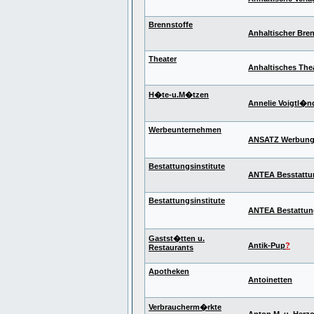
Brennstoffe
Anhaltischer Bre
Theater
Anhaltisches The
H�te-u.M�tzen
Annelie Voigtl�n
Werbeunternehmen
ANSATZ Werbung 
Bestattungsinstitute
ANTEA Besstatt
Bestattungsinstitute
ANTEA Bestattu
Gastst�tten u.
Antik-Pup
?
Restaurants
Apotheken
Antoinetten
Verbraucherm�rkte
Anton M. u. Herz