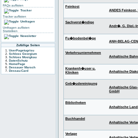
FAQs auflisten
Feinkost
ANDES Feinkost,
Tracker
Tracker auflisten
Umfragen
Sachverst�ndige
Andr�, G. Dipl.-I
Umfragen auflisten
Statistiken
Newsletter
Fu�bodenbel�ge
ANH-BELAG-CE
Zufällige Seiten
UserPagetugrisu
Verkehrsunternehmen
Schloss Georgium
Anhaltische Bahng
Schloss Mosigkau
DatenSchutz
HomePage
Dessauer Marsch
Krankenh�user u.
Dessau-Card
Anhaltische Diak
Kliniken
Geb�udereinigung
Anhaltische Glas
GmbH
Bibliotheken
Anhaltische Lan
Buchhandel
Anhaltische Verl
Verlage
Anhaltische Verl