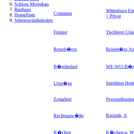
Schloss Mosigkau
Bauhaus
Wittenburg En
Container
HomePage
+ Privat
Sehenswürdigkeiten
Fenster
Tischlerei Ung
Reiseb�ros
Reiseb�ro An
B�robedarf
WE-WO-B�ro
Spedition Hent
Umz�ge
Zeitarbeit
Personalleas
Rzeznik, A
Rechtsanw�lte
K�chen
K�chen-u. W