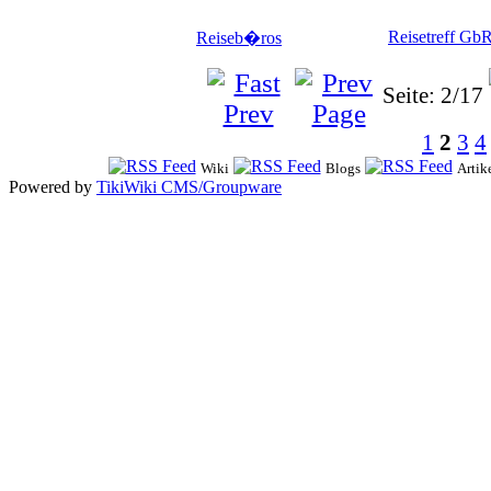
Reisetreff Gb
Reiseb�ros
Seite: 2/17
1
2
3
4
Wiki
Blogs
Artik
Powered by
TikiWiki CMS/Groupware