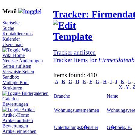
Menü
Tracker: Firmenda
Startseite
Suche
Kontaktiere uns
Kalender
Users map
Wiki
Tracker auflisten
Wiki-Home
Tracker Items for
Firmendatenb
Neueste Änderungen
Seiten auflisten
Verwaiste Seiten
Items found: 410
Sandbox
A
.
B
.
C
.
D
.
E
.
F
.
G
.
H
.
I
.
J
.
K
.
L
.
Multiple Print
X
.
Y
.
Strukturen
Bildergalerien
Branche
Name
Galerien
Bewertungen
Artikel
Wohnungsunternehmen
Wohnungsverei
Artikel-Home
Artikel auflisten
Bewertungen
Unterhaltungsk�nstler
G�bbels, B.
Artikel einreichen