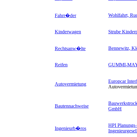
Wohlfahrt, Ru
Fahrr�der
Kinderwagen
Strube Kinde
Bennewitz, K
Rechtsanw�lte
Reifen
GUMMI-MA
Europcar Inte
Autovermietung
Autovermiet
Bauwerkstrock
Bautennachweise
GmbH
HPI Planungs
Ingenieurb�ros
Ingenieurgese