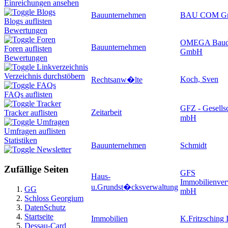
Einreichungen ansehen
Blogs
Bauunternehmen
BAU COM G
Blogs auflisten
Bewertungen
Foren
OMEGA Baudie
Bauunternehmen
Foren auflisten
GmbH
Bewertungen
Linkverzeichnis
Verzeichnis durchstöbern
Koch, Sven
Rechtsanw�lte
FAQs
FAQs auflisten
Tracker
GFZ - Gesellsc
Zeitarbeit
Tracker auflisten
mbH
Umfragen
Umfragen auflisten
Statistiken
Bauunternehmen
Schmidt
Newsletter
Zufällige Seiten
GFS
Haus-
Immobilienver
u.Grundst�cksverwaltung
GG
mbH
Schloss Georgium
DatenSchutz
Startseite
Immobilien
K.Fritzsching
Dessau-Card