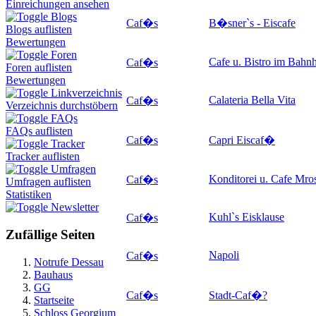
Einreichungen ansehen
Blogs
Caf�s
B�sner`s - Eiscafe
Blogs auflisten
Bewertungen
Foren
Cafe u. Bistro im Bahn
Caf�s
Foren auflisten
Bewertungen
Linkverzeichnis
Calateria Bella Vita
Caf�s
Verzeichnis durchstöbern
FAQs
FAQs auflisten
Caf�s
Capri Eiscaf�
Tracker
Tracker auflisten
Umfragen
Konditorei u. Cafe Mro
Caf�s
Umfragen auflisten
Statistiken
Newsletter
Kuhl`s Eisklause
Caf�s
Zufällige Seiten
Napoli
Caf�s
Notrufe Dessau
Bauhaus
GG
Caf�s
Stadt-Caf�
?
Startseite
Schloss Georgium