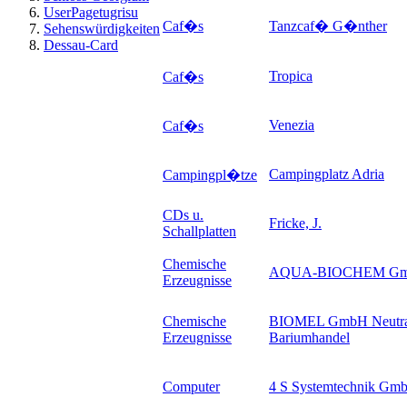
UserPagetugrisu
Caf�s
Tanzcaf� G�nther
Sehenswürdigkeiten
Dessau-Card
Tropica
Caf�s
Venezia
Caf�s
Campingplatz Adria
Campingpl�tze
CDs u.
Fricke, J.
Schallplatten
Chemische
AQUA-BIOCHEM G
Erzeugnisse
Chemische
BIOMEL GmbH Neutral
Erzeugnisse
Bariumhandel
Computer
4 S Systemtechnik Gm