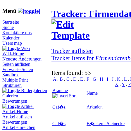
Menü
Tracker: Firmenda
Startseite
Suche
Kontaktiere uns
Kalender
Users map
Wiki
Tracker auflisten
Wiki-Home
Tracker Items for
Firmendatenb
Neueste Änderungen
Seiten auflisten
Verwaiste Seiten
Items found: 53
Sandbox
A
.
B
.
C
.
D
.
E
.
F
.
G
.
H
.
I
.
J
.
K
.
L
.
Multiple Print
X
.
Y
.
Strukturen
Branche
Bildergalerien
Name
Galerien
Bewertungen
Artikel
Arkaden
Caf�s
Artikel-Home
Artikel auflisten
Bewertungen
Caf�s
B�ckerei Steinecke
Artikel einreichen