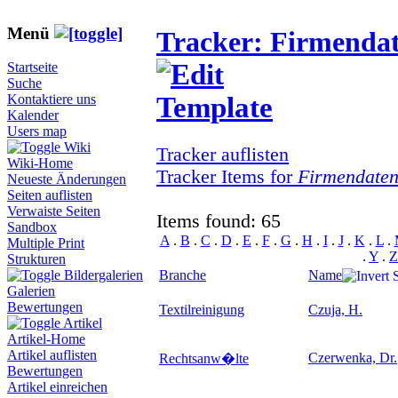
Menü
Tracker: Firmenda
Startseite
Suche
Kontaktiere uns
Kalender
Users map
Wiki
Tracker auflisten
Wiki-Home
Tracker Items for
Firmendate
Neueste Änderungen
Seiten auflisten
Verwaiste Seiten
Items found: 65
Sandbox
A
.
B
.
C
.
D
.
E
.
F
.
G
.
H
.
I
.
J
.
K
.
L
.
Multiple Print
.
Y
.
Z
Strukturen
Branche
Name
Bildergalerien
Galerien
Bewertungen
Textilreinigung
Czuja, H.
Artikel
Artikel-Home
Artikel auflisten
Czerwenka, Dr.
Rechtsanw�lte
Bewertungen
Artikel einreichen