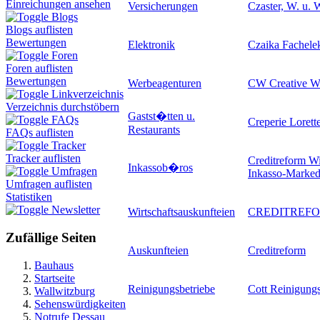
Einreichungen ansehen
Versicherungen
Czaster, W. u. 
Blogs
Blogs auflisten
Bewertungen
Elektronik
Czaika Fachel
Foren
Foren auflisten
Bewertungen
Werbeagenturen
CW Creative 
Linkverzeichnis
Verzeichnis durchstöbern
Gastst�tten u.
FAQs
Creperie Lorett
Restaurants
FAQs auflisten
Tracker
Tracker auflisten
Creditreform Wi
Inkassob�ros
Umfragen
Inkasso-Marked
Umfragen auflisten
Statistiken
Newsletter
Wirtschaftsauskunfteien
CREDITREFOR
Zufällige Seiten
Auskunfteien
Creditreform
Bauhaus
Startseite
Reinigungsbetriebe
Cott Reinigungs
Wallwitzburg
Sehenswürdigkeiten
Notrufe Dessau