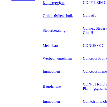
COPY-LEIN 
Kopierger�te
Conrad J.
Orthop�dietechnik
Connex Steuer u
Steuerberatung
GmbH
Metallbau
CONDESS G
Werbeunternehmen
Concepta Prom
Immobilien
Concepta Immo
CON-STRUO Arc
Bauplanung
Planungsgesell
Immobilien
Comtoir Immobi