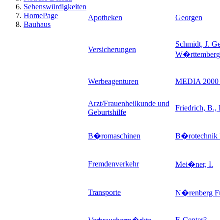
Sehenswürdigkeiten
HomePage
Apotheken
Georgen
Bauhaus
Schmidt, J. G
Versicherungen
W�rttemberg
Werbeagenturen
MEDIA 2000 
Arzt/Frauenheilkunde und
Friedrich, B., 
Geburtshilfe
B�romaschinen
B�rotechnik 
Fremdenverkehr
Mei�ner, I.
Transporte
N�renberg F
E-Center
?