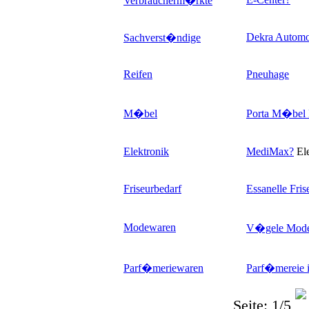
Verbraucherm�rkte
Dekra Autom
Sachverst�ndige
Reifen
Pneuhage
M�bel
Porta M�bel
Elektronik
MediMax
?
El
Friseurbedarf
Essanelle Fr
Modewaren
V�gele Mod
Parf�meriewaren
Parf�mereie 
Seite: 1/5