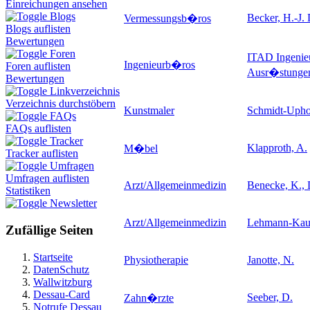
Einreichungen ansehen
Blogs
Becker, H.-J. 
Vermessungsb�ros
Blogs auflisten
Bewertungen
Foren
ITAD Ingenieu
Ingenieurb�ros
Foren auflisten
Ausr�stunge
Bewertungen
Linkverzeichnis
Verzeichnis durchstöbern
Kunstmaler
Schmidt-Upho
FAQs
FAQs auflisten
Tracker
Klapproth, A.
M�bel
Tracker auflisten
Umfragen
Umfragen auflisten
Arzt/Allgemeinmedizin
Benecke, K., 
Statistiken
Newsletter
Arzt/Allgemeinmedizin
Lehmann-Kau
Zufällige Seiten
Startseite
Physiotherapie
Janotte, N.
DatenSchutz
Wallwitzburg
Dessau-Card
Seeber, D.
Zahn�rzte
Notrufe Dessau