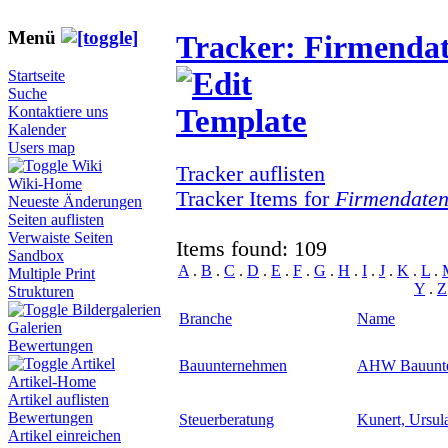
Menü
Tracker: Firmenda
Startseite
Suche
Kontaktiere uns
Kalender
Users map
Wiki
Tracker auflisten
Wiki-Home
Tracker Items for
Firmendate
Neueste Änderungen
Seiten auflisten
Verwaiste Seiten
Items found: 109
Sandbox
A
.
B
.
C
.
D
.
E
.
F
.
G
.
H
.
I
.
J
.
K
.
L
.
Multiple Print
Y
.
Z
Strukturen
Bildergalerien
Branche
Name
Galerien
Bewertungen
Artikel
Bauunternehmen
AHW Bauunt
Artikel-Home
Artikel auflisten
Bewertungen
Steuerberatung
Kunert, Ursul
Artikel einreichen