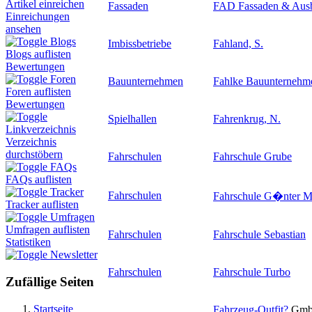
Artikel einreichen
Fassaden
FAD Fassaden & Au
Einreichungen
ansehen
Blogs
Imbissbetriebe
Fahland, S.
Blogs auflisten
Bewertungen
Foren
Bauunternehmen
Fahlke Bauunternehm
Foren auflisten
Bewertungen
Spielhallen
Fahrenkrug, N.
Linkverzeichnis
Verzeichnis
durchstöbern
Fahrschulen
Fahrschule Grube
FAQs
FAQs auflisten
Tracker
Fahrschulen
Fahrschule G�nter M
Tracker auflisten
Umfragen
Umfragen auflisten
Fahrschulen
Fahrschule Sebastian
Statistiken
Newsletter
Fahrschulen
Fahrschule Turbo
Zufällige Seiten
Startseite
Fahrzeug-Outfit
?
GmbH