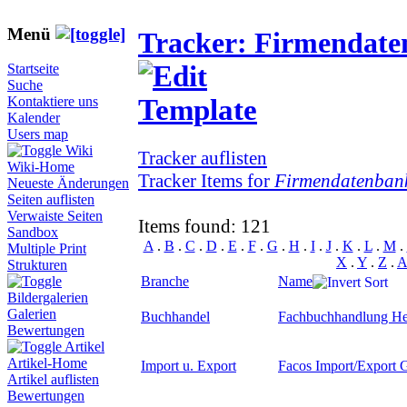
Menü
Tracker: Firmendat
Startseite
Suche
Kontaktiere uns
Kalender
Users map
Wiki
Tracker auflisten
Wiki-Home
Tracker Items for
Firmendatenban
Neueste Änderungen
Seiten auflisten
Verwaiste Seiten
Items found: 121
Sandbox
A
.
B
.
C
.
D
.
E
.
F
.
G
.
H
.
I
.
J
.
K
.
L
.
M
.
Multiple Print
X
.
Y
.
Z
.
A
Strukturen
Branche
Name
Bildergalerien
Galerien
Buchhandel
Fachbuchhandlung He
Bewertungen
Artikel
Artikel-Home
Import u. Export
Facos Import/Export
Artikel auflisten
Bewertungen