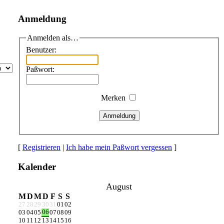
Anmeldung
Anmelden als…
Benutzer:
Paßwort:
Merken
Anmeldung
[
Registrieren
|
Ich habe mein Paßwort vergessen
]
Kalender
August
M
D
M
D
F
S
S
27
28
29
30
31
01
02
06
03
04
05
07
08
09
10
11
12
13
14
15
16