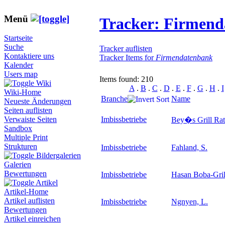
Menü
Tracker: Firmen
Startseite
Suche
Tracker auflisten
Kontaktiere uns
Tracker Items for
Firmendatenbank
Kalender
Users map
Items found: 210
Wiki
A
.
B
.
C
.
D
.
E
.
F
.
G
.
H
.
I
Wiki-Home
Branche
Name
Neueste Änderungen
Seiten auflisten
Imbissbetriebe
Verwaiste Seiten
Bey�s Grill Rat
Sandbox
Multiple Print
Strukturen
Imbissbetriebe
Fahland, S.
Bildergalerien
Galerien
Bewertungen
Imbissbetriebe
Hasan Boba-Gril
Artikel
Artikel-Home
Artikel auflisten
Imbissbetriebe
Ngnyen, L.
Bewertungen
Artikel einreichen