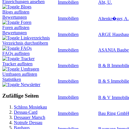
Einreichungen ansehen
Immobilien
Abt, U.
Blogs
Blogs auflisten
Bewertungen
Immobilien
Altenkr�ger, A.
Foren
Foren auflisten
Bewertungen
Immobilien
ARGE Hausbaus
Linkverzeichnis
Verzeichnis durchstöbern
FAQs
Immobilien
ASANIA Baubet
FAQs auflisten
Tracker
Tracker auflisten
Immobilien
B & B Immobil
Umfragen
Umfragen auflisten
Statistiken
Immobilien
B & S Immobil
Newsletter
Zufällige Seiten
Immobilien
B & V Immobilie
Schloss Mosigkau
Dessau-Card
Immobilien
Bau Ring Gmb
Dessauer Marsch
Notrufe Dessau
Bauhaus
Immobilien
Baumann Immobi