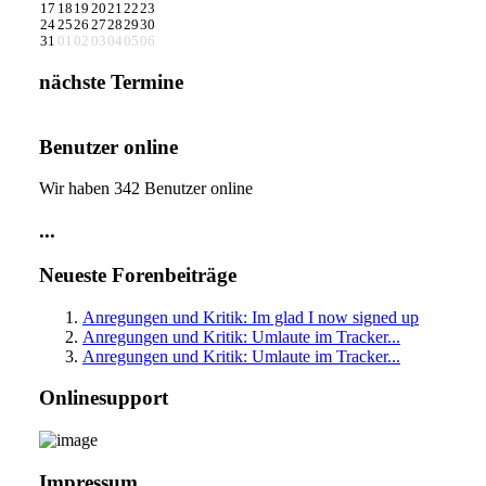
17
18
19
20
21
22
23
24
25
26
27
28
29
30
31
01
02
03
04
05
06
nächste Termine
Benutzer online
Wir haben 342 Benutzer online
...
Neueste Forenbeiträge
Anregungen und Kritik: Im glad I now signed up
Anregungen und Kritik: Umlaute im Tracker...
Anregungen und Kritik: Umlaute im Tracker...
Onlinesupport
Impressum