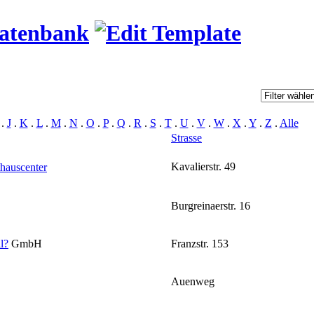
datenbank
.
J
.
K
.
L
.
M
.
N
.
O
.
P
.
Q
.
R
.
S
.
T
.
U
.
V
.
W
.
X
.
Y
.
Z
.
Alle
Strasse
Kavalierstr. 49
hauscenter
Burgreinaerstr. 16
l
?
GmbH
Franzstr. 153
Auenweg