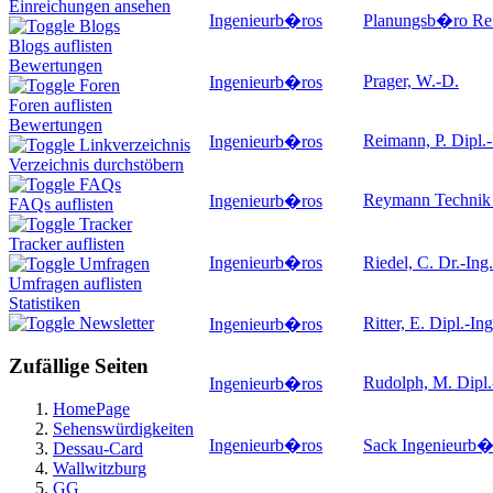
Einreichungen ansehen
Ingenieurb�ros
Planungsb�ro Re
Blogs
Blogs auflisten
Bewertungen
Prager, W.-D.
Ingenieurb�ros
Foren
Foren auflisten
Bewertungen
Reimann, P. Dipl.-
Ingenieurb�ros
Linkverzeichnis
Verzeichnis durchstöbern
FAQs
Reymann Techni
Ingenieurb�ros
FAQs auflisten
Tracker
Tracker auflisten
Ingenieurb�ros
Riedel, C. Dr.-In
Umfragen
Umfragen auflisten
Statistiken
Ritter, E. Dipl.-Ing
Newsletter
Ingenieurb�ros
Zufällige Seiten
Rudolph, M. Dipl.
Ingenieurb�ros
HomePage
Sehenswürdigkeiten
Ingenieurb�ros
Sack Ingenieurb
Dessau-Card
Wallwitzburg
GG