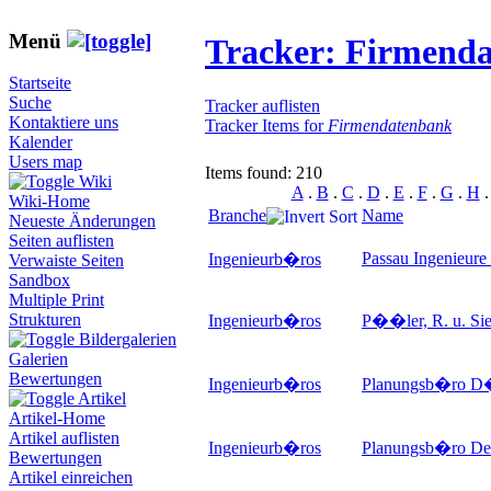
Menü
Tracker: Firmend
Startseite
Suche
Tracker auflisten
Kontaktiere uns
Tracker Items for
Firmendatenbank
Kalender
Users map
Items found: 210
Wiki
A
.
B
.
C
.
D
.
E
.
F
.
G
.
H
Wiki-Home
Branche
Name
Neueste Änderungen
Seiten auflisten
Passau Ingenieur
Ingenieurb�ros
Verwaiste Seiten
Sandbox
Multiple Print
Strukturen
Ingenieurb�ros
P��ler, R. u. Si
Bildergalerien
Galerien
Bewertungen
Ingenieurb�ros
Planungsb�ro D�b
Artikel
Artikel-Home
Artikel auflisten
Ingenieurb�ros
Planungsb�ro D
Bewertungen
Artikel einreichen