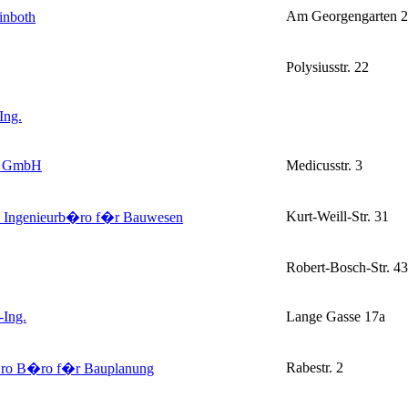
Am Georgengarten 2
inboth
Polysiusstr. 22
Ing.
k GmbH
Medicusstr. 3
Kurt-Weill-Str. 31
g. Ingenieurb�ro f�r Bauwesen
Robert-Bosch-Str. 43
-Ing.
Lange Gasse 17a
Rabestr. 2
�ro B�ro f�r Bauplanung