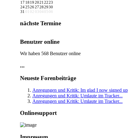
17
18
19
20
21
22
23
24
25
26
27
28
29
30
31
01
02
03
04
05
06
nächste Termine
Benutzer online
Wir haben 568 Benutzer online
...
Neueste Forenbeiträge
Anregungen und Kritik: Im glad I now signed up
Anregungen und Kritik: Umlaute im Tracker...
Anregungen und Kritik: Umlaute im Tracker...
Onlinesupport
Impressum