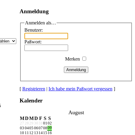
Anmeldung
Anmelden als…
Benutzer:
Paßwort:
Merken
Anmeldung
[
Registrieren
|
Ich habe mein Paßwort vergessen
]
Kalender
5
August
M
D
M
D
F
S
S
27
28
29
30
31
01
02
09
03
04
05
06
07
08
10
11
12
13
14
15
16