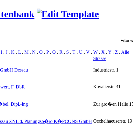
atenbank
.
I
.
J
.
K
.
L
.
M
.
N
.
O
.
P
.
Q
.
R
.
S
.
T
.
U
.
V
.
W
.
X
.
Y
.
Z
.
Alle
Strasse
e GmbH Dessau
Industriestr. 1
Kavalierstr. 31
ewert, F. DbR
el, Dipl.-Ing
Zur gro�en Halle 1
Oechelhaeuserstr. 19
essau ZNL d. Planungsb�ro K�PCONS GmbH