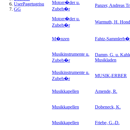
Motorr�der u.
UserPagetugrisu
Panzer, Andreas Tri
Zubeh�r
GG
Motorr�der u.
Warmuth, H. Hond
Zubeh�r
M�nzen
Fahtz-Sammlerb�
Musikinstrumente u.
Damm, G. u. Kahl
Musikladen
Zubeh�r
Musikinstrumente u.
MUSIK-ERBER
Zubeh�r
Musikkapellen
Amende, R.
Musikkapellen
Dobeneck, K.
Musikkapellen
Friebe, G.-D.