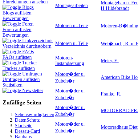
Einreichungen ansehen
Montagebau u. Fen
Montagearbeiten
Blogs
H.Hildebrandt
Blogs auflisten
Bewertungen
Foren
Motoren u.-Teile
Motoren-B�hnin
Foren auflisten
Bewertungen
Linkverzeichnis
Motoren u.-Teile
Wei�bach, R. u. 
Verzeichnis durchstöbern
FAQs
FAQs auflisten
Motoren-
Meier, E.
Tracker
Instandsetzung
Tracker auflisten
Umfragen
Motorr�der u.
American Bike Ho
Umfragen auflisten
Zubeh�r
Statistiken
Newsletter
Motorr�der u.
Franke, R.
Zubeh�r
Zufällige Seiten
Motorr�der u.
MOTORRAD FR
Zubeh�r
Sehenswürdigkeiten
DatenSchutz
Motorr�der u.
Startseite
Motorradhaus Diet
Zubeh�r
Dessau-Card
Bauhaus