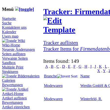
Menü
Tracker: Firmenda
Startseite
Suche
Kontaktiere uns
Kalender
Users map
Wiki
Tracker auflisten
Wiki-Home
Tracker Items for
Firmendatenb
Neueste Änderungen
Seiten auflisten
Verwaiste Seiten
Items found: 149
Sandbox
A
.
B
.
C
.
D
.
E
.
F
.
G
.
H
.
I
.
J
.
K
.
L
.
Multiple Print
X
.
Y
.
Strukturen
Branche
Name
Bildergalerien
Galerien
Bewertungen
Modewaren
Werdin GmbH & 
Artikel
Artikel-Home
Artikel auflisten
Modewaren
Winterfeld, R.
Bewertungen
Artikel einreichen