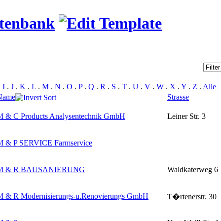
atenbank
.
I
.
J
.
K
.
L
.
M
.
N
.
O
.
P
.
Q
.
R
.
S
.
T
.
U
.
V
.
W
.
X
.
Y
.
Z
.
Alle
Name
Strasse
M & C Products Analysentechnik GmbH
Leiner Str. 3
M & P SERVICE Farmservice
M & R BAUSANIERUNG
Waldkaterweg 6
M & R Modernisierungs-u.Renovierungs GmbH
T�rtenerstr. 30