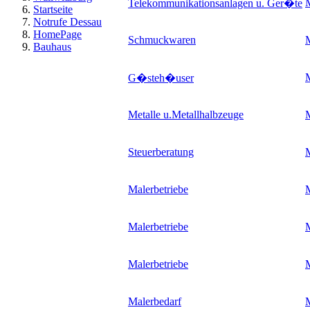
Telekommunikationsanlagen u. Ger�te
Startseite
Notrufe Dessau
HomePage
Schmuckwaren
M
Bauhaus
G�steh�user
Metalle u.Metallhalbzeuge
M
Steuerberatung
M
Malerbetriebe
M
Malerbetriebe
M
Malerbetriebe
M
Malerbedarf