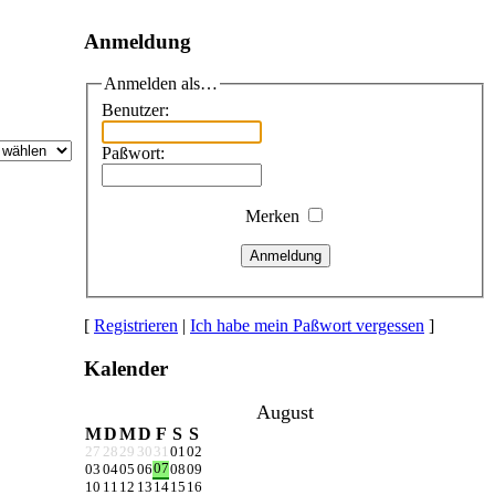
Anmeldung
Anmelden als…
Benutzer:
Paßwort:
Merken
Anmeldung
[
Registrieren
|
Ich habe mein Paßwort vergessen
]
Kalender
August
M
D
M
D
F
S
S
27
28
29
30
31
01
02
07
03
04
05
06
08
09
10
11
12
13
14
15
16