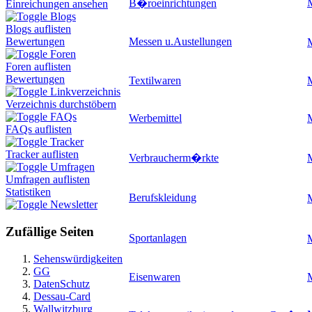
B�roeinrichtungen
Einreichungen ansehen
Blogs
Blogs auflisten
Messen u.Austellungen
Bewertungen
Foren
Foren auflisten
Bewertungen
Textilwaren
Linkverzeichnis
Verzeichnis durchstöbern
FAQs
Werbemittel
M
FAQs auflisten
Tracker
Tracker auflisten
Verbraucherm�rkte
Umfragen
Umfragen auflisten
Statistiken
Berufskleidung
Newsletter
Zufällige Seiten
Sportanlagen
Sehenswürdigkeiten
GG
Eisenwaren
DatenSchutz
Dessau-Card
Wallwitzburg