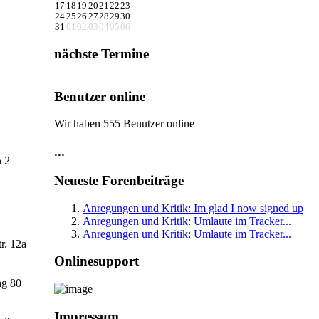
17
18
19
20
21
22
23
24
25
26
27
28
29
30
31
01
02
03
04
05
06
nächste Termine
Benutzer online
Wir haben 555 Benutzer online
...
 2
Neueste Forenbeiträge
Anregungen und Kritik: Im glad I now signed up
Anregungen und Kritik: Umlaute im Tracker...
Anregungen und Kritik: Umlaute im Tracker...
r. 12a
Onlinesupport
ng 80
Impressum