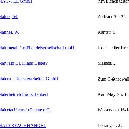
MAG-TEL GmbH
Am Eichengarten
ahler, M.
Zerbster Str. 25
Mahnel, W.
Kantstr. 6
ainmetall Großhandelsgesellschaft mbH
Kochstedter Kreis
aiwald Dr. Klaus-Dieter
?
Mainstr. 2
aler-u. Tapezierarbeiten GmbH
Zum G�nsewall
alerbetrieb Frank Taubert
Karl-May-Str. 18
alerfachbetrieb Palette e.G.
Wasserstadt 16-1
MALERFACHHANDEL
Lessingstr. 27