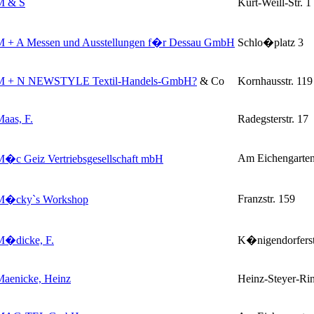
M & S
Kurt-Weill-Str. 1
M + A Messen und Ausstellungen f�r Dessau GmbH
Schlo�platz 3
M + N NEWSTYLE Textil-Handels-GmbH
?
& Co
Kornhausstr. 119
aas, F.
Radegsterstr. 17
Am Eichengarten
M�c Geiz Vertriebsgesellschaft mbH
Franzstr. 159
M�cky`s Workshop
M�dicke, F.
K�nigendorferst
Maenicke, Heinz
Heinz-Steyer-Ri