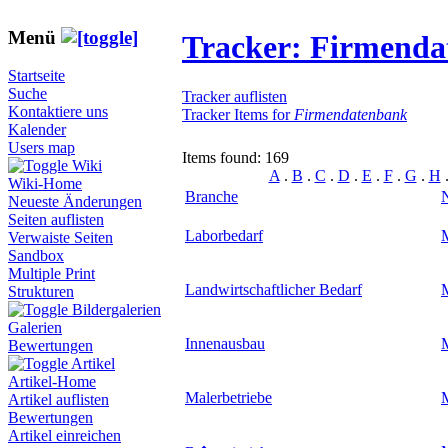
Menü
Tracker: Firmend
Startseite
Suche
Tracker auflisten
Kontaktiere uns
Tracker Items for
Firmendatenbank
Kalender
Users map
Items found: 169
Wiki
A
.
B
.
C
.
D
.
E
.
F
.
G
.
H
Wiki-Home
Branche
Neueste Änderungen
Seiten auflisten
Laborbedarf
Verwaiste Seiten
Sandbox
Multiple Print
Landwirtschaftlicher Bedarf
Strukturen
Bildergalerien
Galerien
Innenausbau
Bewertungen
Artikel
Artikel-Home
Malerbetriebe
Artikel auflisten
Bewertungen
Artikel einreichen