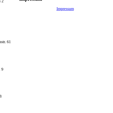
 2
Impressum
str. 61
 9
8