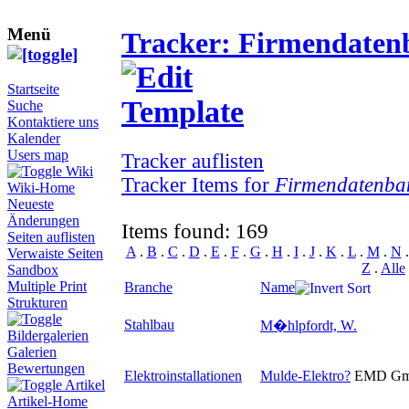
Menü
Tracker: Firmendaten
Startseite
Suche
Kontaktiere uns
Kalender
Users map
Tracker auflisten
Wiki
Tracker Items for
Firmendatenba
Wiki-Home
Neueste
Änderungen
Items found: 169
Seiten auflisten
A
.
B
.
C
.
D
.
E
.
F
.
G
.
H
.
I
.
J
.
K
.
L
.
M
.
N
Verwaiste Seiten
Z
.
Alle
Sandbox
Multiple Print
Branche
Name
Strukturen
Stahlbau
M�hlpfordt, W.
Bildergalerien
Galerien
Bewertungen
Elektroinstallationen
Mulde-Elektro
?
EMD G
Artikel
Artikel-Home