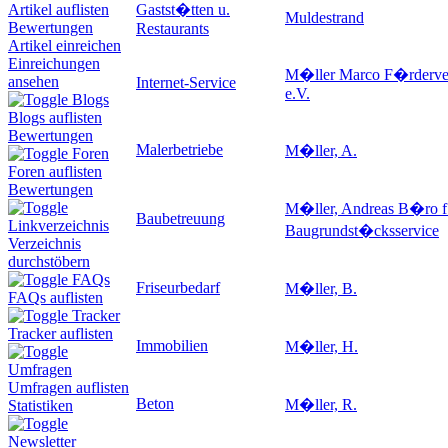
Gastst�tten u.
Artikel auflisten
Muldestrand
Bewertungen
Restaurants
Artikel einreichen
Einreichungen
M�ller Marco F�rderve
ansehen
Internet-Service
e.V.
Blogs
Blogs auflisten
Bewertungen
Malerbetriebe
M�ller, A.
Foren
Foren auflisten
Bewertungen
M�ller, Andreas B�ro f
Baubetreuung
Linkverzeichnis
Baugrundst�cksservice
Verzeichnis
durchstöbern
FAQs
Friseurbedarf
M�ller, B.
FAQs auflisten
Tracker
Tracker auflisten
Immobilien
M�ller, H.
Umfragen
Umfragen auflisten
Beton
M�ller, R.
Statistiken
Newsletter