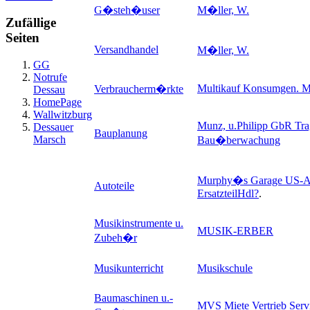
G�steh�user
M�ller, W.
Zufällige
Seiten
Versandhandel
M�ller, W.
GG
Notrufe
Multikauf Konsumgen. 
Verbraucherm�rkte
Dessau
HomePage
Wallwitzburg
Munz, u.Philipp GbR Tr
Dessauer
Bauplanung
Marsch
Bau�berwachung
Murphy�s Garage US-Au
Autoteile
ErsatzteilHdl
?
.
Musikinstrumente u.
MUSIK-ERBER
Zubeh�r
Musikunterricht
Musikschule
Baumaschinen u.-
MVS Miete Vertrieb Ser