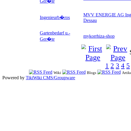
Ger�te
MVV ENERGIE AG Inge
Ingenieurb�ros
Dessau
Gartenbedarf u.-
mykorrhiza-shop
Ger�te
1
2
3
4
5
Wiki
Blogs
Artik
Powered by
TikiWiki CMS/Groupware