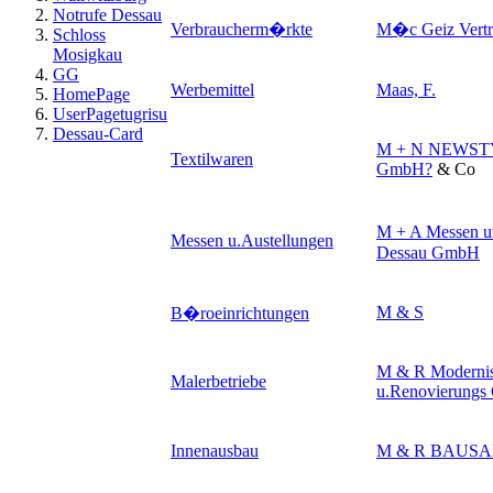
Notrufe Dessau
Verbraucherm�rkte
M�c Geiz Vertri
Schloss
Mosigkau
GG
Werbemittel
Maas, F.
HomePage
UserPagetugrisu
Dessau-Card
M + N NEWSTYL
Textilwaren
GmbH
?
& Co
M + A Messen u
Messen u.Austellungen
Dessau GmbH
M & S
B�roeinrichtungen
M & R Modernis
Malerbetriebe
u.Renovierung
Innenausbau
M & R BAUS