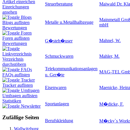
Artikel einreichen
Steuerberatung
Maiwald Dr. Kla
Einreichungen
ansehen
Blogs
Mainmetall Groß
Metalle u.Metallhalbzeuge
Blogs auflisten
mbH
Bewertungen
Foren
Foren auflisten
Mahnel, W.
G�steh�user
Bewertungen
Linkverzeichnis
Schmuckwaren
Mahler, M.
Verzeichnis
durchstöbern
Telekommunikationsanlagen
FAQs
MAG-TEL Gm
u. Ger�te
FAQs auflisten
Tracker
Tracker auflisten
Eisenwaren
Maenicke, Hein
Umfragen
Umfragen auflisten
Statistiken
Sportanlagen
M�dicke, F.
Newsletter
Zufällige Seiten
Berufskleidung
M�cky`s Work
Wallwitzburg