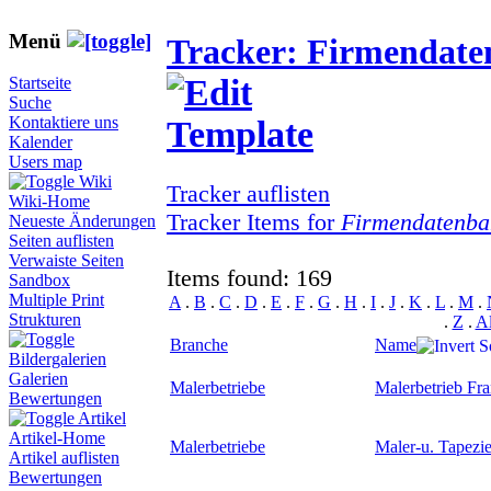
Menü
Tracker: Firmendat
Startseite
Suche
Kontaktiere uns
Kalender
Users map
Wiki
Tracker auflisten
Wiki-Home
Tracker Items for
Firmendatenba
Neueste Änderungen
Seiten auflisten
Verwaiste Seiten
Items found: 169
Sandbox
Multiple Print
A
.
B
.
C
.
D
.
E
.
F
.
G
.
H
.
I
.
J
.
K
.
L
.
M
.
Strukturen
.
Z
.
Al
Branche
Name
Bildergalerien
Galerien
Malerbetriebe
Malerbetrieb Fr
Bewertungen
Artikel
Artikel-Home
Malerbetriebe
Maler-u. Tapezi
Artikel auflisten
Bewertungen