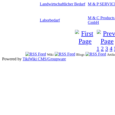
Landwirtschaftlicher Bedarf
M & P SERVICE
M & C Products
Laborbedarf
GmbH
1
2
3
4
Wiki
Blogs
Artik
Powered by
TikiWiki CMS/Groupware