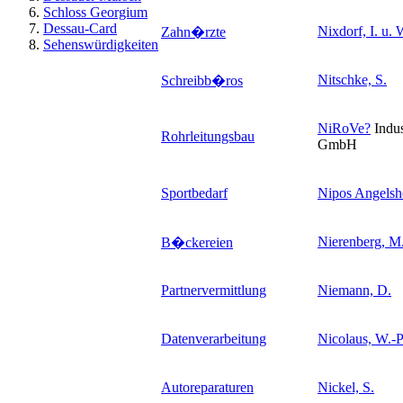
Schloss Georgium
Dessau-Card
Nixdorf, I. u. 
Zahn�rzte
Sehenswürdigkeiten
Nitschke, S.
Schreibb�ros
NiRoVe
?
Indus
Rohrleitungsbau
GmbH
Sportbedarf
Nipos Angels
Nierenberg, M
B�ckereien
Partnervermittlung
Niemann, D.
Datenverarbeitung
Nicolaus, W.-P
Autoreparaturen
Nickel, S.