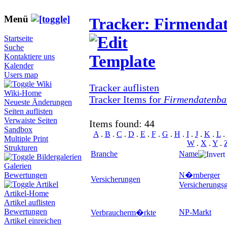
Menü
Tracker: Firmenda
Startseite
Suche
Kontaktiere uns
Kalender
Users map
Wiki
Tracker auflisten
Wiki-Home
Tracker Items for
Firmendatenba
Neueste Änderungen
Seiten auflisten
Verwaiste Seiten
Items found: 44
Sandbox
A
.
B
.
C
.
D
.
E
.
F
.
G
.
H
.
I
.
J
.
K
.
L
.
Multiple Print
W
.
X
.
Y
.
Strukturen
Branche
Name
Bildergalerien
Galerien
N�rnberger
Bewertungen
Versicherungen
Artikel
Versicherungs
Artikel-Home
Artikel auflisten
Bewertungen
NP-Markt
Verbraucherm�rkte
Artikel einreichen