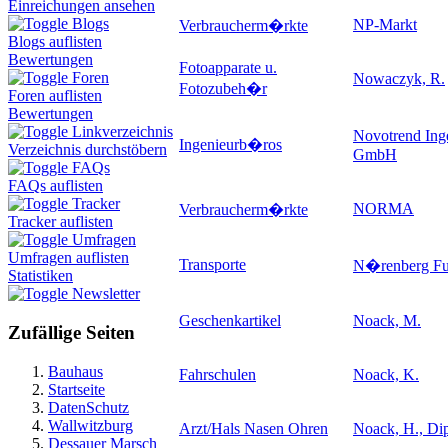
Einreichungen ansehen
Blogs
NP-Markt
Verbraucherm�rkte
Blogs auflisten
Bewertungen
Fotoapparate u.
Foren
Nowaczyk, R.
Fotozubeh�r
Foren auflisten
Bewertungen
Linkverzeichnis
Novotrend In
Ingenieurb�ros
Verzeichnis durchstöbern
GmbH
FAQs
FAQs auflisten
Tracker
NORMA
Verbraucherm�rkte
Tracker auflisten
Umfragen
Umfragen auflisten
Transporte
N�renberg Fu
Statistiken
Newsletter
Geschenkartikel
Noack, M.
Zufällige Seiten
Bauhaus
Fahrschulen
Noack, K.
Startseite
DatenSchutz
Wallwitzburg
Arzt/Hals Nasen Ohren
Noack, H., Dip
Dessauer Marsch