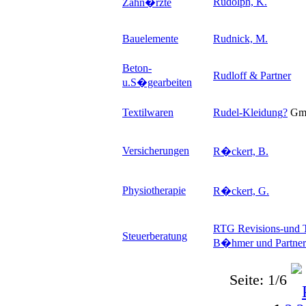
Rudolph, K.
Zahn�rzte
Bauelemente
Rudnick, M.
Beton-
Rudloff & Partner
u.S�gearbeiten
Textilwaren
Rudel-Kleidung
?
Gm
Versicherungen
R�ckert, B.
Physiotherapie
R�ckert, G.
RTG Revisions-und 
Steuerberatung
B�hmer und Partner
Seite: 1/6