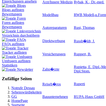
Einreichungen ansehen
Arzt/Innere Medizin
Rybak, K., Dr.-med.
Blogs
Blogs auflisten
Bewertungen
Modellbau
RWB Modell-u.For
Foren
Foren auflisten
Bewertungen
Autoreparaturen
Rust, Thomas
Linkverzeichnis
Verzeichnis durchstöbern
FAQs
Direktwerbung
Russb�ldt, J.
FAQs auflisten
Tracker
Tracker auflisten
Versicherungen
Ruppert, B.
Umfragen
Umfragen auflisten
Statistiken
Rupietta, E. Dipl.-Me
Zahn�rzte
Newsletter
Dipl.Stom.
Zufällige Seiten
Ruperti
Reiseb�ros
Notrufe Dessau
Sehenswürdigkeiten
GG
Bauunternehmen
RUPA-Haus GmbH
HomePage
Startseite