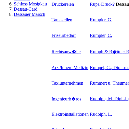
Schloss Mosigkau
Druckereien
Rupa-Druck
?
Dessau
Dessau-Card
Dessauer Marsch
Tankstellen
Rumpler. G.
Friseurbedarf
Rumpler, C.
Rechtsanw�lte
Rumph & B�ttner RA
Arzt/Innere Medizin
Rumpel, G., Dipl.-m
Taxiunternehmen
Rummert u. Theumer
Rudolph, M. Dipl.-In
Ingenieurb�ros
Elektroinstallationen
Rudolph, L.