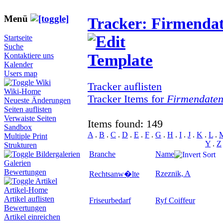
Menü
Tracker: Firmenda
Startseite
Suche
Kontaktiere uns
Kalender
Users map
Wiki
Tracker auflisten
Wiki-Home
Tracker Items for
Firmendate
Neueste Änderungen
Seiten auflisten
Verwaiste Seiten
Items found: 149
Sandbox
A
.
B
.
C
.
D
.
E
.
F
.
G
.
H
.
I
.
J
.
K
.
L
.
Multiple Print
Y
.
Z
Strukturen
Branche
Name
Bildergalerien
Galerien
Bewertungen
Rzeznik, A
Rechtsanw�lte
Artikel
Artikel-Home
Artikel auflisten
Friseurbedarf
Ryf Coiffeur
Bewertungen
Artikel einreichen