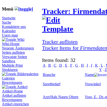
Menü
Tracker: Firmenda
Startseite
Suche
Kontaktiere uns
Kalender
Users map
Wiki
Tracker auflisten
Wiki-Home
Tracker Items for
Firmendate
Neueste Änderungen
Seiten auflisten
Verwaiste Seiten
Items found: 32
Sandbox
A
.
B
.
C
.
D
.
E
.
F
.
G
.
H
.
I
.
J
.
K
.
L
.
Multiple Print
Y
.
Z
Strukturen
Bildergalerien
Branche
Name
Galerien
Bewertungen
Sportbedarf
Voswinkel
Artikel
Artikel-Home
Artikel auflisten
Arzt/Hals Nasen Ohren
Voss, E., Dr.-
Bewertungen
Artikel einreichen