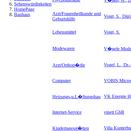
V�lker, H., D
Sehenswürdigkeiten
HomePage
Arzt/Frauenheilkunde und
Bauhaus
Voigt, S., Dip
Geburtshilfe
Lebensmittel
Voigt, S.
Modewaren
V�gele Mod
Vogel, L., Dr.
Arzt/Orthop�die
Computer
VOBIS Micro
VK Energie 
Heizungs-u.L�ftungsbau
Internet-Service
vinett GbR
Villa Kunterbu
Kindertagesst�tten