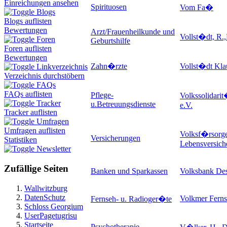
Einreichungen ansehen
Spirituosen
Vom Fa�
Blogs
Blogs auflisten
Bewertungen
Arzt/Frauenheilkunde und
Vollst�dt, R.,
Foren
Geburtshilfe
Foren auflisten
Bewertungen
Zahn�rzte
Vollst�dt Kla
Linkverzeichnis
Verzeichnis durchstöbern
FAQs
FAQs auflisten
Pflege-
Volkssolidari
Tracker
u.Betreuungsdienste
e.V.
Tracker auflisten
Umfragen
Umfragen auflisten
Volksf�rsorg
Versicherungen
Statistiken
Lebensversic
Newsletter
Zufällige Seiten
Banken und Sparkassen
Volksbank De
Wallwitzburg
DatenSchutz
Volkmer Ferns
Fernseh- u. Radioger�te
Schloss Georgium
UserPagetugrisu
Startseite
Psychotherapie