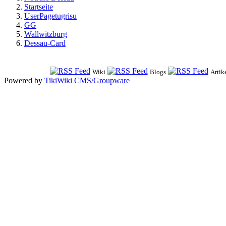
Startseite
UserPagetugrisu
GG
Wallwitzburg
Dessau-Card
Wiki
Blogs
Artik
Powered by
TikiWiki CMS/Groupware