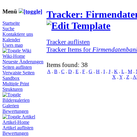
Menü
Tracker: Firmendat
Startseite
Suche
Kontaktiere uns
Kalender
Tracker auflisten
Users map
Tracker Items for
Firmendatenban
Wiki
Wiki-Home
Neueste Änderungen
Items found: 38
Seiten auflisten
A
.
B
.
C
.
D
.
E
.
F
.
G
.
H
.
I
.
J
.
K
.
L
.
M
.
Verwaiste Seiten
X
.
Y
.
Z
.
Al
Sandbox
Multiple Print
Strukturen
Bildergalerien
Galerien
Bewertungen
Artikel
Artikel-Home
Artikel auflisten
Bewertungen