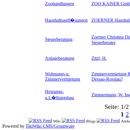
Zoohandlungen
ZOO KAISER Gm
Haushaltsaufl�sungen
ZOERNER Haushalt
Zoerner Christina 
Steuerberatung
Steuerberater
Anlageberatung
Zitzl, H.
Wohnungs-u.
Zimmervermietung &
Zimmervermietung
Dessau-Rosslau
?
Heizungs-
Zimmermann, W. Ing
u.L�ftungsbau
Seite: 1/2
1
2
Wiki
Blogs
Artik
Powered by
TikiWiki CMS/Groupware