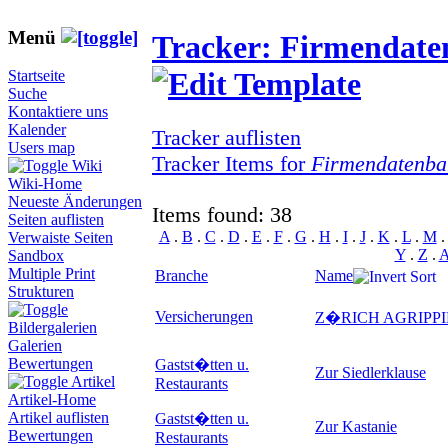
Menü
Tracker: Firmendat
Startseite
Suche
Kontaktiere uns
Kalender
Tracker auflisten
Users map
Tracker Items for
Firmendatenba
Wiki
Wiki-Home
Neueste Änderungen
Items found: 38
Seiten auflisten
A
.
B
.
C
.
D
.
E
.
F
.
G
.
H
.
I
.
J
.
K
.
L
.
M
Verwaiste Seiten
Y
.
Z
.
A
Sandbox
Multiple Print
Branche
Name
Strukturen
Versicherungen
Z�RICH AGRIPPINA
Bildergalerien
Galerien
Bewertungen
Gastst�tten u.
Zur Siedlerklause
Artikel
Restaurants
Artikel-Home
Artikel auflisten
Gastst�tten u.
Zur Kastanie
Bewertungen
Restaurants