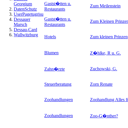
Gastst�tten u.
Georgium
Zum Meilenstein
DatenSchutz
Restaurants
UserPagetugrisu
Gastst�tten u.
Dessauer
Zum Kleinen Prinze
Marsch
Restaurants
Dessau-Card
Wallwitzburg
Hotels
Zum kleinen Prinzen
Blumen
Z�hlke, R u. G.
Zuchowski, G.
Zahn�rzte
Steuerberatung
Zorn Renate
Zoohandlungen
Zoohandlung Alles fü
Zoohandlungen
Zoo-G�nther
?