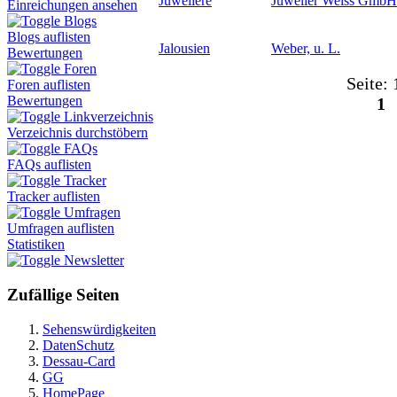
Juweliere
Juwelier Weiss GmbH
Einreichungen ansehen
Blogs
Blogs auflisten
Jalousien
Weber, u. L.
Bewertungen
Foren
Seite: 
Foren auflisten
Bewertungen
1
Linkverzeichnis
Verzeichnis durchstöbern
FAQs
FAQs auflisten
Tracker
Tracker auflisten
Umfragen
Umfragen auflisten
Statistiken
Newsletter
Zufällige Seiten
Sehenswürdigkeiten
DatenSchutz
Dessau-Card
GG
HomePage