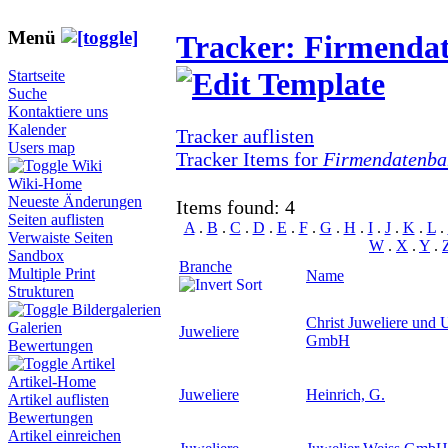
Menü
Tracker: Firmenda
Startseite
Suche
Kontaktiere uns
Kalender
Tracker auflisten
Users map
Tracker Items for
Firmendatenba
Wiki
Wiki-Home
Neueste Änderungen
Items found: 4
Seiten auflisten
A
.
B
.
C
.
D
.
E
.
F
.
G
.
H
.
I
.
J
.
K
.
L
.
Verwaiste Seiten
W
.
X
.
Y
.
Sandbox
Branche
Multiple Print
Name
Strukturen
Bildergalerien
Christ Juweliere und 
Galerien
Juweliere
GmbH
Bewertungen
Artikel
Artikel-Home
Juweliere
Heinrich, G.
Artikel auflisten
Bewertungen
Artikel einreichen