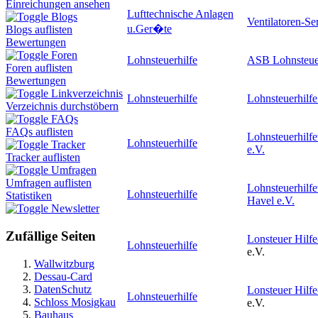
Einreichungen ansehen
Lufttechnische Anlagen
Blogs
Ventilatoren-Se
u.Ger�te
Blogs auflisten
Bewertungen
Foren
Lohnsteuerhilfe
ASB Lohnsteuer
Foren auflisten
Bewertungen
Linkverzeichnis
Lohnsteuerhilfe
Lohnsteuerhilf
Verzeichnis durchstöbern
FAQs
FAQs auflisten
Lohnsteuerhilf
Lohnsteuerhilfe
Tracker
e.V.
Tracker auflisten
Umfragen
Umfragen auflisten
Lohnsteuerhilfe
Lohnsteuerhilfe
Statistiken
Havel e.V.
Newsletter
Zufällige Seiten
Lonsteuer Hilf
Lohnsteuerhilfe
e.V.
Wallwitzburg
Dessau-Card
DatenSchutz
Lonsteuer Hilf
Lohnsteuerhilfe
Schloss Mosigkau
e.V.
Bauhaus