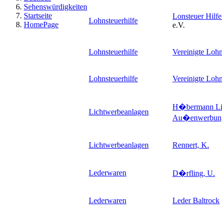
Sehenswürdigkeiten
Startseite
Lonsteuer Hilf
Lohnsteuerhilfe
HomePage
e.V.
Lohnsteuerhilfe
Vereinigte Lohn
Lohnsteuerhilfe
Vereinigte Lohn
H�bermann Li
Lichtwerbeanlagen
Au�enwerbu
Lichtwerbeanlagen
Rennert, K.
Lederwaren
D�rfling, U.
Lederwaren
Leder Baltrock