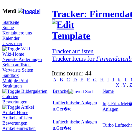
Menü
Tracker: Firmenda
Startseite
Suche
Kontaktiere uns
Kalender
Users map
Wiki
Tracker auflisten
Wiki-Home
Tracker Items for
Firmendatenb
Neueste Änderungen
Seiten auflisten
Verwaiste Seiten
Items found: 44
Sandbox
A
.
B
.
C
.
D
.
E
.
F
.
G
.
H
.
I
.
J
.
K
.
L
.
Multiple Print
X
.
Y
.
Strukturen
Branche
Name
Bildergalerien
Galerien
Bewertungen
Lufttechnische Anlagen
Ing. Fritz Mei�
Artikel
u.Ger�te
Anlagen
Artikel-Home
Artikel auflisten
Lufttechnische Anlagen
Bewertungen
Turbo Lufttec
u.Ger�te
Artikel einreichen