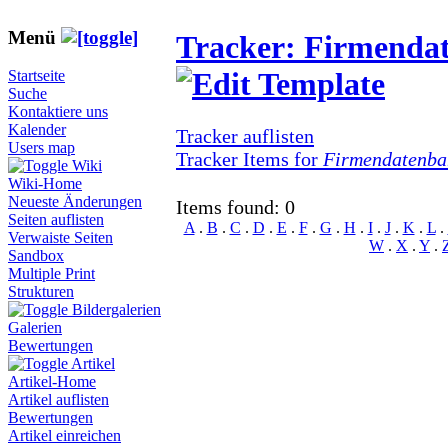
Menü
Tracker: Firmenda
Startseite
Suche
Kontaktiere uns
Kalender
Tracker auflisten
Users map
Tracker Items for
Firmendatenba
Wiki
Wiki-Home
Neueste Änderungen
Items found: 0
Seiten auflisten
A
.
B
.
C
.
D
.
E
.
F
.
G
.
H
.
I
.
J
.
K
.
L
.
Verwaiste Seiten
W
.
X
.
Y
.
Sandbox
Multiple Print
Strukturen
Bildergalerien
Galerien
Bewertungen
Artikel
Artikel-Home
Artikel auflisten
Bewertungen
Artikel einreichen