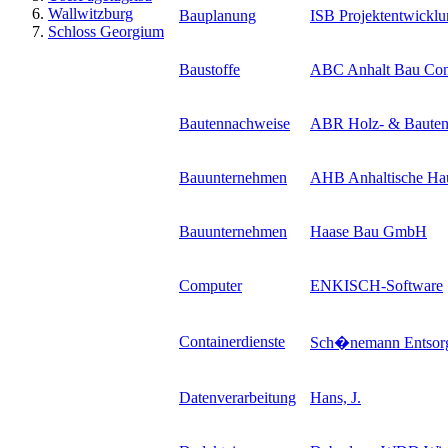
Wallwitzburg
Bauplanung
ISB Projektentwicklun
Schloss Georgium
Baustoffe
ABC Anhalt Bau Co
Bautennachweise
ABR Holz- & Bauten
Bauunternehmen
AHB Anhaltische H
Bauunternehmen
Haase Bau GmbH
Computer
ENKISCH-Software
Containerdienste
Sch�nemann Entso
Datenverarbeitung
Hans, J.