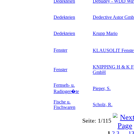
Dedekteien
Debudey - WDD Wirts
Dedekteien
Dedective Astor Gm
Dedekteien
Krupp Mario
Fenster
KLAUSOLIT Fenste
KNIPPING H & K Fe
Fenster
GmbH
Fernseh- u.
Pieper, S.
Radioger�te
Fische u.
Scholz, R.
Fischwaren
Seite: 1/115
1
2
3
…
1