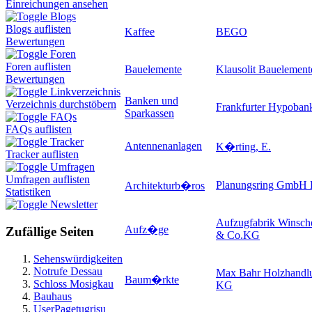
Einreichungen ansehen
Blogs
Blogs auflisten
Kaffee
BEGO
Bewertungen
Foren
Foren auflisten
Bauelemente
Klausolit Baueleme
Bewertungen
Linkverzeichnis
Banken und
Verzeichnis durchstöbern
Frankfurter Hypoban
Sparkassen
FAQs
FAQs auflisten
Tracker
Antennenanlagen
K�rting, E.
Tracker auflisten
Umfragen
Umfragen auflisten
Planungsring GmbH 
Architekturb�ros
Statistiken
Newsletter
Aufzugfabrik Winsc
Aufz�ge
Zufällige Seiten
& Co.KG
Sehenswürdigkeiten
Notrufe Dessau
Max Bahr Holzhand
Baum�rkte
Schloss Mosigkau
KG
Bauhaus
UserPagetugrisu