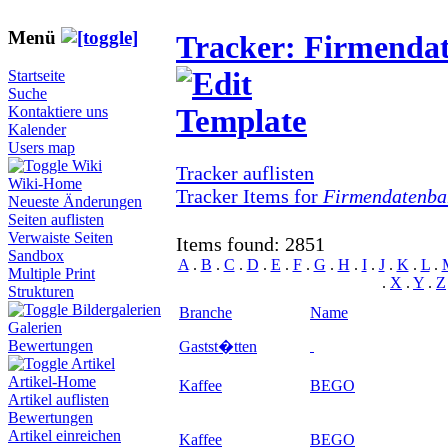
Menü
Tracker: Firmenda
Startseite
Suche
Kontaktiere uns
Kalender
Users map
Wiki
Tracker auflisten
Wiki-Home
Tracker Items for
Firmendatenba
Neueste Änderungen
Seiten auflisten
Verwaiste Seiten
Items found: 2851
Sandbox
A
.
B
.
C
.
D
.
E
.
F
.
G
.
H
.
I
.
J
.
K
.
L
.
Multiple Print
.
X
.
Y
.
Z
Strukturen
Bildergalerien
Branche
Name
Galerien
Bewertungen
Gastst�tten
Artikel
Artikel-Home
Kaffee
BEGO
Artikel auflisten
Bewertungen
Artikel einreichen
Kaffee
BEGO