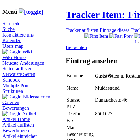
Menü
Tracker Item: F
Startseite
Suche
Tracker auflisten
Einträge dieses Tra
Kontaktiere uns
Kalender
1
Users map
Betrachten
Wiki
Wiki-Home
Eintrag ansehen
Neueste Änderungen
Seiten auflisten
Verwaiste Seiten
Branche
Gastst�tten u. Restau
Sandbox
Multiple Print
Name
Muldestrand
Strukturen
Bildergalerien
Strasse
Damaschestr. 46
Galerien
PLZ
Bewertungen
Telefon
8501023
Artikel
Artikel-Home
Fax
Artikel auflisten
Mail
Bewertungen
Beschreibung
Artikel einreichen