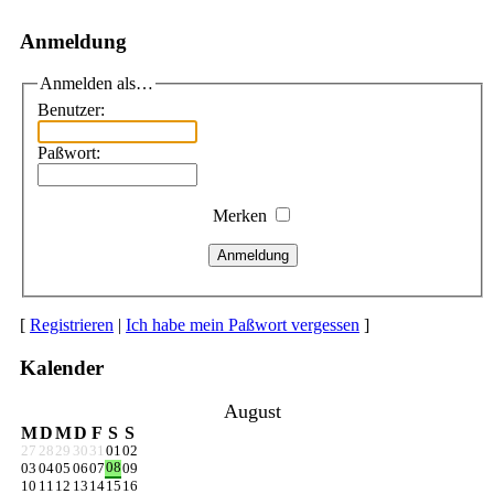
Anmeldung
Anmelden als…
Benutzer:
Paßwort:
Merken
Anmeldung
[
Registrieren
|
Ich habe mein Paßwort vergessen
]
Kalender
August
M
D
M
D
F
S
S
27
28
29
30
31
01
02
08
03
04
05
06
07
09
10
11
12
13
14
15
16