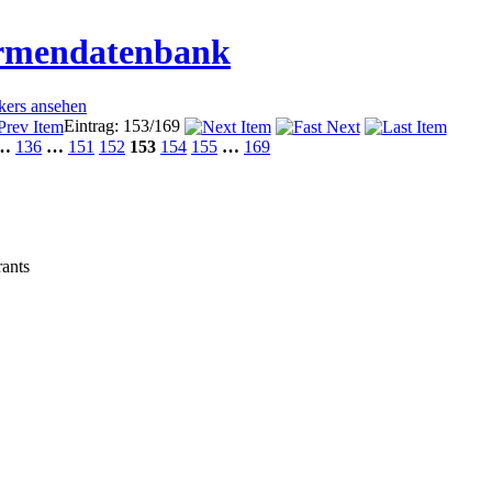
irmendatenbank
ckers ansehen
Eintrag: 153/169
…
136
…
151
152
153
154
155
…
169
rants