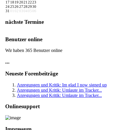
17
18
19
20
21
22
23
24
25
26
27
28
29
30
31
01
02
03
04
05
06
nächste Termine
Benutzer online
Wir haben 365 Benutzer online
...
Neueste Forenbeiträge
Anregungen und Kritik: Im glad I now signed up
Anregungen und Kritik: Umlaute im Tracker...
Anregungen und Kritik: Umlaute im Tracker...
Onlinesupport
Impressum