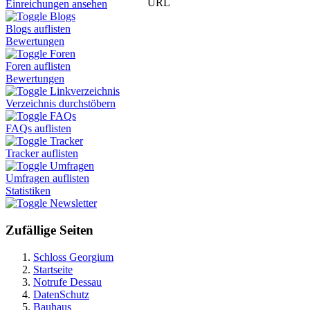
URL
Einreichungen ansehen
Blogs
Blogs auflisten
Bewertungen
Foren
Foren auflisten
Bewertungen
Linkverzeichnis
Verzeichnis durchstöbern
FAQs
FAQs auflisten
Tracker
Tracker auflisten
Umfragen
Umfragen auflisten
Statistiken
Newsletter
Zufällige Seiten
Schloss Georgium
Startseite
Notrufe Dessau
DatenSchutz
Bauhaus