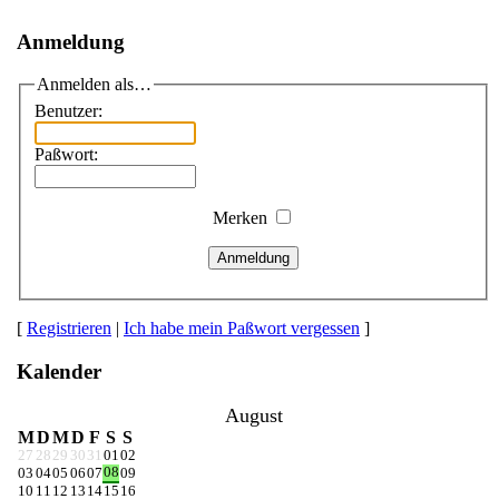
Anmeldung
Anmelden als…
Benutzer:
Paßwort:
Merken
Anmeldung
[
Registrieren
|
Ich habe mein Paßwort vergessen
]
Kalender
August
M
D
M
D
F
S
S
27
28
29
30
31
01
02
08
03
04
05
06
07
09
10
11
12
13
14
15
16