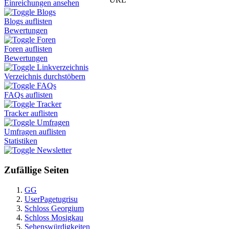
Einreichungen ansehen
Blogs
Blogs auflisten
Bewertungen
Foren
Foren auflisten
Bewertungen
Linkverzeichnis
Verzeichnis durchstöbern
FAQs
FAQs auflisten
Tracker
Tracker auflisten
Umfragen
Umfragen auflisten
Statistiken
Newsletter
Zufällige Seiten
GG
UserPagetugrisu
Schloss Georgium
Schloss Mosigkau
Sehenswürdigkeiten