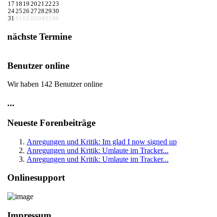
17
18
19
20
21
22
23
24
25
26
27
28
29
30
31
01
02
03
04
05
06
nächste Termine
Benutzer online
Wir haben 142 Benutzer online
...
Neueste Forenbeiträge
Anregungen und Kritik: Im glad I now signed up
Anregungen und Kritik: Umlaute im Tracker...
Anregungen und Kritik: Umlaute im Tracker...
Onlinesupport
Impressum