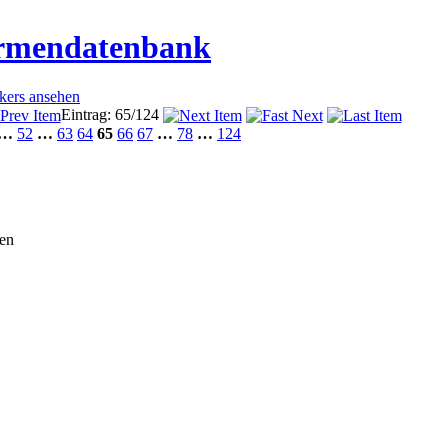
irmendatenbank
ckers ansehen
Eintrag: 65/124
…
52
…
63
64
65
66
67
…
78
…
124
den