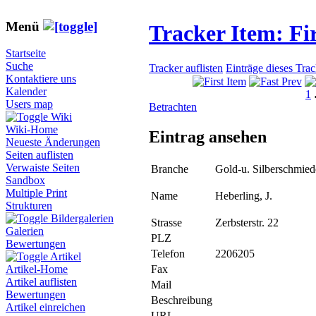
Menü
Tracker Item: F
Startseite
Suche
Tracker auflisten
Einträge dieses Tra
Kontaktiere uns
Kalender
1
Users map
Betrachten
Wiki
Wiki-Home
Eintrag ansehen
Neueste Änderungen
Seiten auflisten
Verwaiste Seiten
Branche
Gold-u. Silberschmie
Sandbox
Multiple Print
Name
Heberling, J.
Strukturen
Bildergalerien
Strasse
Zerbsterstr. 22
Galerien
PLZ
Bewertungen
Telefon
2206205
Artikel
Fax
Artikel-Home
Artikel auflisten
Mail
Bewertungen
Beschreibung
Artikel einreichen
URL