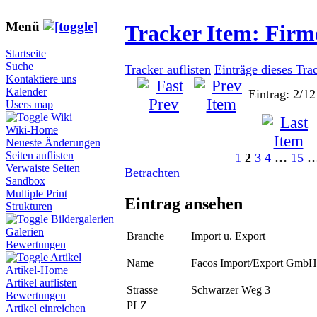
Menü
Tracker Item: Fir
Startseite
Suche
Tracker auflisten
Einträge dieses Tra
Kontaktiere uns
Kalender
Eintrag: 2/12
Users map
Wiki
Wiki-Home
Neueste Änderungen
Seiten auflisten
1
2
3
4
…
15
Verwaiste Seiten
Betrachten
Sandbox
Multiple Print
Eintrag ansehen
Strukturen
Bildergalerien
Galerien
Branche
Import u. Export
Bewertungen
Artikel
Name
Facos Import/Export GmbH
Artikel-Home
Artikel auflisten
Strasse
Schwarzer Weg 3
Bewertungen
PLZ
Artikel einreichen