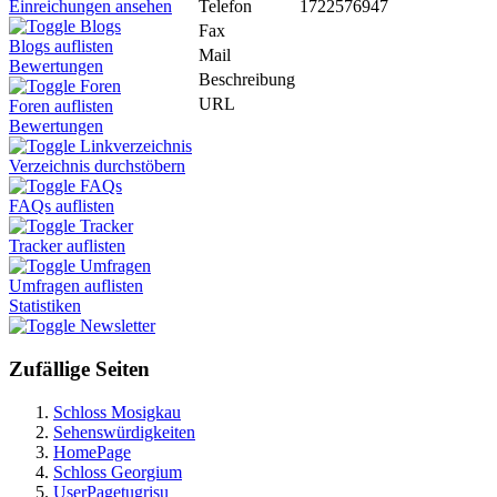
Telefon
1722576947
Einreichungen ansehen
Blogs
Fax
Blogs auflisten
Mail
Bewertungen
Beschreibung
Foren
URL
Foren auflisten
Bewertungen
Linkverzeichnis
Verzeichnis durchstöbern
FAQs
FAQs auflisten
Tracker
Tracker auflisten
Umfragen
Umfragen auflisten
Statistiken
Newsletter
Zufällige Seiten
Schloss Mosigkau
Sehenswürdigkeiten
HomePage
Schloss Georgium
UserPagetugrisu