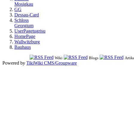
Mosigkau
GG
Dessau-Card
Schloss
Georgium
UserPagetugrisu
HomePage
Wallwitzburg
Bauhaus
Wiki
Blogs
Artik
Powered by
TikiWiki CMS/Groupware