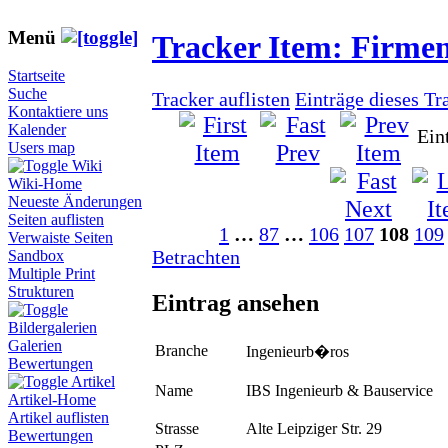
Menü
Tracker Item: Firme
Startseite
Suche
Tracker auflisten
Einträge dieses Tr
Kontaktiere uns
Kalender
Ein
Users map
Wiki
Wiki-Home
Neueste Änderungen
Seiten auflisten
1
…
87
…
106
107
108
109
Verwaiste Seiten
Betrachten
Sandbox
Multiple Print
Strukturen
Eintrag ansehen
Bildergalerien
Galerien
Branche
Ingenieurb�ros
Bewertungen
Artikel
Name
IBS Ingenieurb & Bauservice
Artikel-Home
Artikel auflisten
Strasse
Alte Leipziger Str. 29
Bewertungen