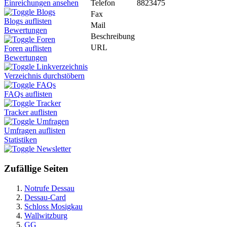
Telefon
8823475
Einreichungen ansehen
Blogs
Fax
Blogs auflisten
Mail
Bewertungen
Beschreibung
Foren
URL
Foren auflisten
Bewertungen
Linkverzeichnis
Verzeichnis durchstöbern
FAQs
FAQs auflisten
Tracker
Tracker auflisten
Umfragen
Umfragen auflisten
Statistiken
Newsletter
Zufällige Seiten
Notrufe Dessau
Dessau-Card
Schloss Mosigkau
Wallwitzburg
GG