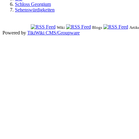
Schloss Georgium
Sehenswürdigkeiten
Wiki
Blogs
Artik
Powered by
TikiWiki CMS/Groupware