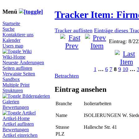
Menü
Tracker Item: Fir
Startseite
Suche
Tracker auflisten
Einträge dieses Tra
Kontaktiere uns
Kalender
Eintrag: 8/22
Users map
Wiki
Wiki-Home
Neueste Änderungen
Seiten auflisten
1
…
6
7
8
9
10
…
Verwaiste Seiten
Betrachten
Sandbox
Multiple Print
Eintrag ansehen
Strukturen
Bildergalerien
Galerien
Branche
Isolierarbeiten
Bewertungen
Artikel
Name
ISOLIERUNGEN W. Siede
Artikel-Home
Artikel auflisten
Strasse
Hallesche Str. 41
Bewertungen
PLZ
Artikel einreichen