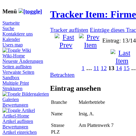
Menü
Tracker Item: Firm
Startseite
Suche
Tracker auflisten
Einträge dieses Tra
Kontaktiere uns
Kalender
Eintrag: 13/1
Users map
Wiki
Wiki-Home
Neueste Änderungen
Seiten auflisten
1
…
11
12
13
14
15
Verwaiste Seiten
Betrachten
Sandbox
Multiple Print
Eintrag ansehen
Strukturen
Bildergalerien
Galerien
Branche
Malerbetriebe
Bewertungen
Artikel
Name
Irsig, A.
Artikel-Home
Artikel auflisten
Strasse
Am Plattenwerk 7
Bewertungen
PLZ
Artikel einreichen