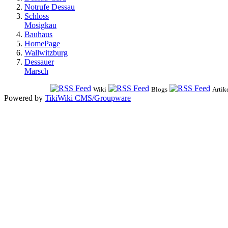
Notrufe Dessau
Schloss
Mosigkau
Bauhaus
HomePage
Wallwitzburg
Dessauer
Marsch
Wiki
Blogs
Artik
Powered by
TikiWiki CMS/Groupware