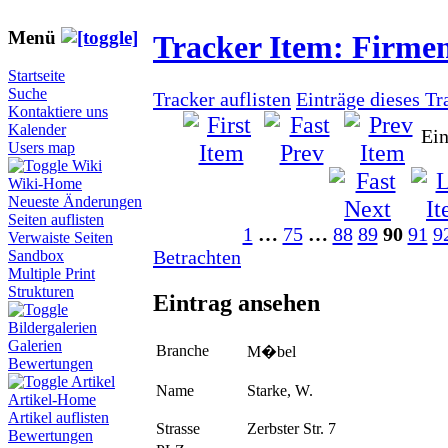
Menü
Tracker Item: Firme
Startseite
Suche
Tracker auflisten
Einträge dieses Tr
Kontaktiere uns
Kalender
Ein
Users map
Wiki
Wiki-Home
Neueste Änderungen
Seiten auflisten
1
…
75
…
88
89
90
91
9
Verwaiste Seiten
Betrachten
Sandbox
Multiple Print
Strukturen
Eintrag ansehen
Bildergalerien
Galerien
Branche
M�bel
Bewertungen
Artikel
Name
Starke, W.
Artikel-Home
Artikel auflisten
Strasse
Zerbster Str. 7
Bewertungen