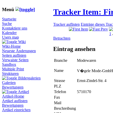
Menü
Tracker Item: F
Startseite
Suche
Tracker auflisten
Einträge dieses Tra
Kontaktiere uns
Kalender
1
Users map
Betrachten
Wiki
Wiki-Home
Eintrag ansehen
Neueste Änderungen
Seiten auflisten
Verwaiste Seiten
Branche
Modewaren
Sandbox
Multiple Print
Name
V�gele Mode-Gmb
Strukturen
Bildergalerien
Strasse
Ernst-Zindel-Str. 4
Galerien
PLZ
Bewertungen
Telefon
5710170
Artikel
Artikel-Home
Fax
Artikel auflisten
Mail
Bewertungen
Beschreibung
Artikel einreichen