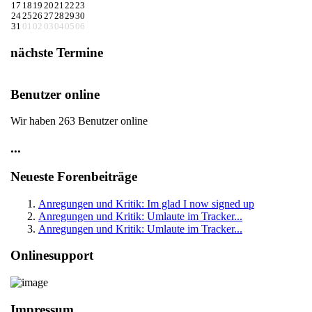
17
18
19
20
21
22
23
24
25
26
27
28
29
30
31
01
02
03
04
05
06
nächste Termine
Benutzer online
Wir haben 263 Benutzer online
...
Neueste Forenbeiträge
Anregungen und Kritik: Im glad I now signed up
Anregungen und Kritik: Umlaute im Tracker...
Anregungen und Kritik: Umlaute im Tracker...
Onlinesupport
Impressum