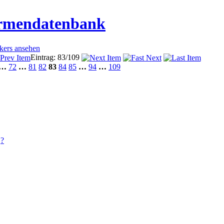
irmendatenbank
ckers ansehen
Eintrag: 83/109
…
72
…
81
82
83
84
85
…
94
…
109
H
?