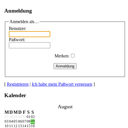
Anmeldung
Anmelden als…
Benutzer:
Paßwort:
Merken
Anmeldung
[
Registrieren
|
Ich habe mein Paßwort vergessen
]
Kalender
August
M
D
M
D
F
S
S
27
28
29
30
31
01
02
09
03
04
05
06
07
08
10
11
12
13
14
15
16