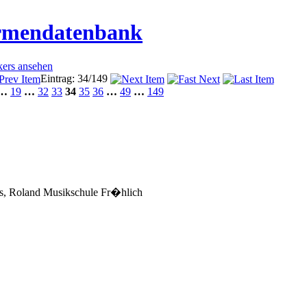
irmendatenbank
kers ansehen
Eintrag: 34/149
…
19
…
32
33
34
35
36
…
49
…
149
ns, Roland Musikschule Fr�hlich