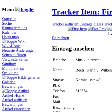
Menü
Tracker Item: F
Startseite
Suche
Tracker auflisten
Einträge dieses Trac
Kontaktiere uns
Kalender
1
Users map
Betrachten
Wiki
Wiki-Home
Eintrag ansehen
Neueste Änderungen
Seiten auflisten
Verwaiste Seiten
Branche
Musikunterricht
Sandbox
Multiple Print
Name
Reetz, Karin u. Wilke
Strukturen
Bildergalerien
Strasse
Kornhausstr. 40
Galerien
PLZ
Bewertungen
Telefon
610564
Artikel
Artikel-Home
Fax
Artikel auflisten
Mail
Bewertungen
Beschreibung
Artikel einreichen