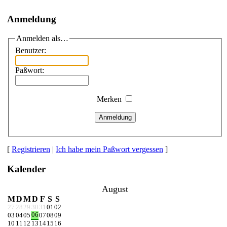
Anmeldung
Anmelden als…
Benutzer:
Paßwort:
Merken
Anmeldung
[
Registrieren
|
Ich habe mein Paßwort vergessen
]
Kalender
August
M
D
M
D
F
S
S
27
28
29
30
31
01
02
06
03
04
05
07
08
09
10
11
12
13
14
15
16