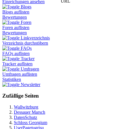
URL
Einreichungen ansehen
Blogs
Blogs auflisten
Bewertungen
Foren
Foren auflisten
Bewertungen
Linkverzeichnis
Verzeichnis durchstöbern
FAQs
FAQs auflisten
Tracker
Tracker auflisten
Umfragen
Umfragen auflisten
Statistiken
Newsletter
Zufällige Seiten
Wallwitzburg
Dessauer Marsch
DatenSchutz
Schloss Georgium
UserPagetugrisu