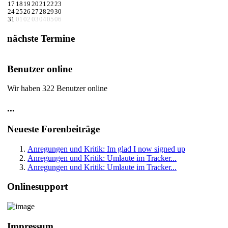
17
18
19
20
21
22
23
24
25
26
27
28
29
30
31
01
02
03
04
05
06
nächste Termine
Benutzer online
Wir haben 322 Benutzer online
...
Neueste Forenbeiträge
Anregungen und Kritik: Im glad I now signed up
Anregungen und Kritik: Umlaute im Tracker...
Anregungen und Kritik: Umlaute im Tracker...
Onlinesupport
Impressum