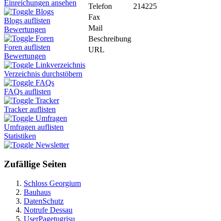
Einreichungen ansehen
Telefon
214225
Blogs
Fax
Blogs auflisten
Mail
Bewertungen
Foren
Beschreibung
Foren auflisten
URL
Bewertungen
Linkverzeichnis
Verzeichnis durchstöbern
FAQs
FAQs auflisten
Tracker
Tracker auflisten
Umfragen
Umfragen auflisten
Statistiken
Newsletter
Zufällige Seiten
Schloss Georgium
Bauhaus
DatenSchutz
Notrufe Dessau
UserPagetugrisu