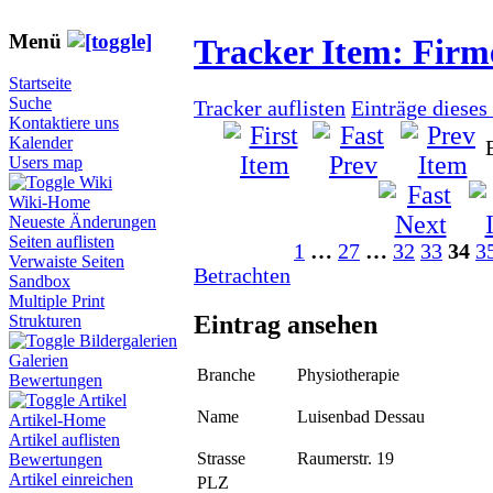
Menü
Tracker Item: Fir
Startseite
Suche
Tracker auflisten
Einträge dieses
Kontaktiere uns
Kalender
Users map
Wiki
Wiki-Home
Neueste Änderungen
Seiten auflisten
1
…
27
…
32
33
34
3
Verwaiste Seiten
Betrachten
Sandbox
Multiple Print
Eintrag ansehen
Strukturen
Bildergalerien
Galerien
Branche
Physiotherapie
Bewertungen
Artikel
Name
Luisenbad Dessau
Artikel-Home
Artikel auflisten
Strasse
Raumerstr. 19
Bewertungen
Artikel einreichen
PLZ