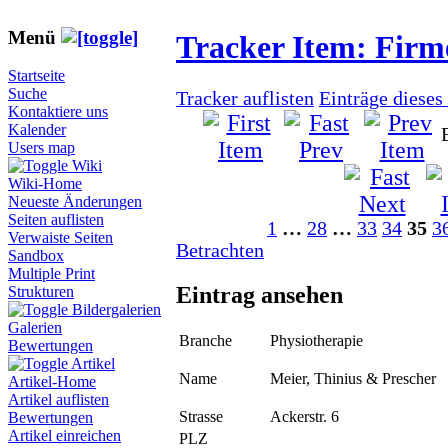
Menü
Tracker Item: Fir
Startseite
Suche
Tracker auflisten
Einträge dieses
Kontaktiere uns
Kalender
Users map
Wiki
Wiki-Home
Neueste Änderungen
Seiten auflisten
1
…
28
…
33
34
35
3
Verwaiste Seiten
Betrachten
Sandbox
Multiple Print
Eintrag ansehen
Strukturen
Bildergalerien
Galerien
Branche
Physiotherapie
Bewertungen
Artikel
Name
Meier, Thinius & Prescher
Artikel-Home
Artikel auflisten
Strasse
Ackerstr. 6
Bewertungen
Artikel einreichen
PLZ