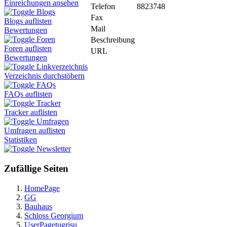
Einreichungen ansehen
Telefon
8823748
Blogs
Fax
Blogs auflisten
Mail
Bewertungen
Foren
Beschreibung
Foren auflisten
URL
Bewertungen
Linkverzeichnis
Verzeichnis durchstöbern
FAQs
FAQs auflisten
Tracker
Tracker auflisten
Umfragen
Umfragen auflisten
Statistiken
Newsletter
Zufällige Seiten
HomePage
GG
Bauhaus
Schloss Georgium
UserPagetugrisu