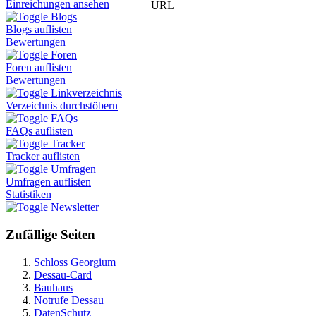
Einreichungen ansehen
URL
Blogs
Blogs auflisten
Bewertungen
Foren
Foren auflisten
Bewertungen
Linkverzeichnis
Verzeichnis durchstöbern
FAQs
FAQs auflisten
Tracker
Tracker auflisten
Umfragen
Umfragen auflisten
Statistiken
Newsletter
Zufällige Seiten
Schloss Georgium
Dessau-Card
Bauhaus
Notrufe Dessau
DatenSchutz