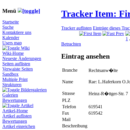
Menü
Tracker Item: F
Startseite
Suche
Tracker auflisten
Einträge dieses Tra
Kontaktiere uns
Kalender
1
Users map
Betrachten
Wiki
Wiki-Home
Eintrag ansehen
Neueste Änderungen
Seiten auflisten
Verwaiste Seiten
Branche
Rechtsanw�lte
Sandbox
Multiple Print
Name
Rae: L.Haferkorn O.
Strukturen
Bildergalerien
Strasse
Heinz-R�ttger-Str. 7
Galerien
PLZ
Bewertungen
Artikel
Telefon
619541
Artikel-Home
Fax
619542
Artikel auflisten
Mail
Bewertungen
Beschreibung
Artikel einreichen