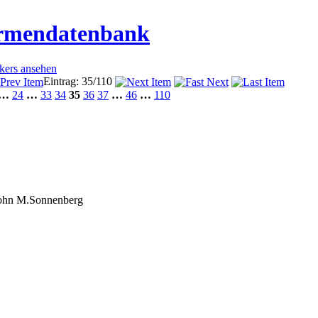
irmendatenbank
ckers ansehen
Eintrag: 35/110
…
24
…
33
34
35
36
37
…
46
…
110
John M.Sonnenberg