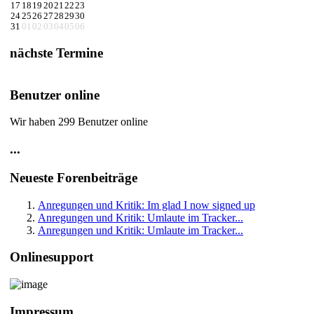
17
18
19
20
21
22
23
24
25
26
27
28
29
30
31
01
02
03
04
05
06
nächste Termine
Benutzer online
Wir haben 299 Benutzer online
...
Neueste Forenbeiträge
Anregungen und Kritik: Im glad I now signed up
Anregungen und Kritik: Umlaute im Tracker...
Anregungen und Kritik: Umlaute im Tracker...
Onlinesupport
Impressum