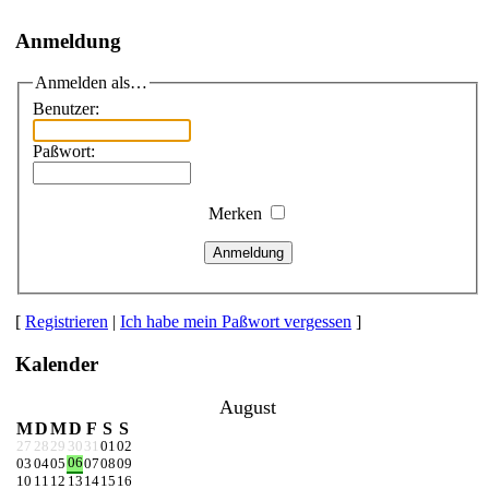
Anmeldung
Anmelden als…
Benutzer:
Paßwort:
Merken
Anmeldung
[
Registrieren
|
Ich habe mein Paßwort vergessen
]
Kalender
August
M
D
M
D
F
S
S
27
28
29
30
31
01
02
06
03
04
05
07
08
09
10
11
12
13
14
15
16