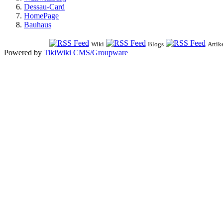
Dessau-Card
HomePage
Bauhaus
Wiki
Blogs
Artik
Powered by
TikiWiki CMS/Groupware