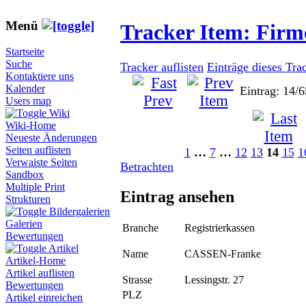
Menü
Tracker Item: Fir
Startseite
Suche
Tracker auflisten
Einträge dieses Tra
Kontaktiere uns
Kalender
Eintrag: 14/6
Users map
Wiki
Wiki-Home
Neueste Änderungen
Seiten auflisten
1
…
7
…
12
13
14
15
1
Verwaiste Seiten
Betrachten
Sandbox
Multiple Print
Eintrag ansehen
Strukturen
Bildergalerien
Galerien
Branche
Registrierkassen
Bewertungen
Artikel
Name
CASSEN-Franke
Artikel-Home
Artikel auflisten
Strasse
Lessingstr. 27
Bewertungen
PLZ
Artikel einreichen