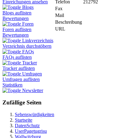
Telefon
212792
Einreichungen ansehen
Blogs
Fax
Blogs auflisten
Mail
Bewertungen
Beschreibung
Foren
URL
Foren auflisten
Bewertungen
Linkverzeichnis
Verzeichnis durchstöbern
FAQs
FAQs auflisten
Tracker
Tracker auflisten
Umfragen
Umfragen auflisten
Statistiken
Newsletter
Zufällige Seiten
Sehenswürdigkeiten
Startseite
DatenSchutz
UserPagetugrisu
Wallwitzburg