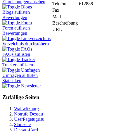
Einreichungen ansehen
Telefon
612888
Blogs
Fax
Blogs auflisten
Mail
Bewertungen
Foren
Beschreibung
Foren auflisten
URL
Bewertungen
Linkverzeichnis
Verzeichnis durchstöbern
FAQs
FAQs auflisten
Tracker
Tracker auflisten
Umfragen
Umfragen auflisten
Statistiken
Newsletter
Zufällige Seiten
Wallwitzburg
Notrufe Dessau
UserPagetugrisu
Startseite
Dessau-Card