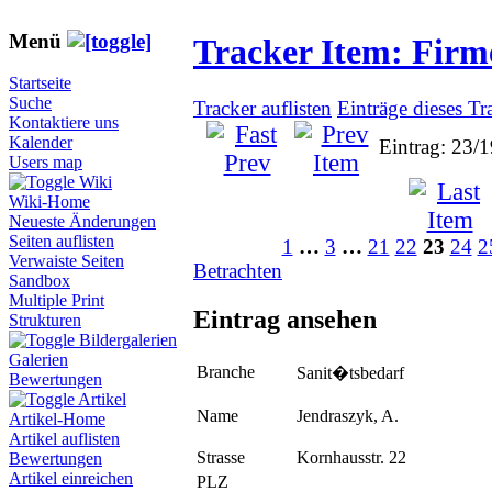
Menü
Tracker Item: Fir
Startseite
Suche
Tracker auflisten
Einträge dieses Tr
Kontaktiere uns
Kalender
Eintrag: 23/
Users map
Wiki
Wiki-Home
Neueste Änderungen
Seiten auflisten
1
…
3
…
21
22
23
24
2
Verwaiste Seiten
Betrachten
Sandbox
Multiple Print
Eintrag ansehen
Strukturen
Bildergalerien
Galerien
Branche
Sanit�tsbedarf
Bewertungen
Artikel
Name
Jendraszyk, A.
Artikel-Home
Artikel auflisten
Strasse
Kornhausstr. 22
Bewertungen
Artikel einreichen
PLZ