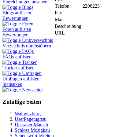
Einreichungen ansehen
Telefon
2206223
Blogs
Fax
Blogs auflisten
Bewertungen
Mail
Foren
Beschreibung
Foren auflisten
URL
Bewertungen
Linkverzeichnis
Verzeichnis durchstöbern
FAQs
FAQs auflisten
Tracker
Tracker auflisten
Umfragen
Umfragen auflisten
Statistiken
Newsletter
Zufällige Seiten
Wallwitzburg
UserPagetugrisu
Dessauer Marsch
Schloss Mosigkau
Sehenswürdigkeiten