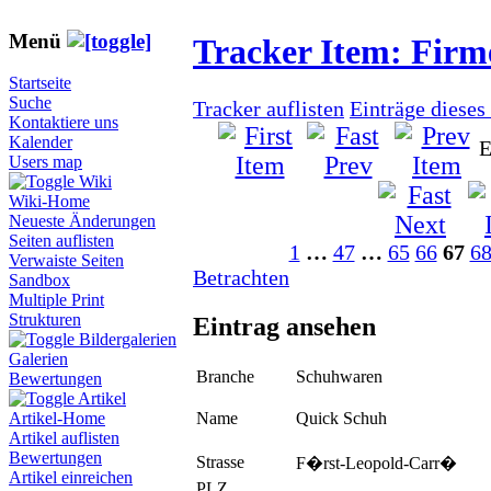
Menü
Tracker Item: Fir
Startseite
Suche
Tracker auflisten
Einträge dieses
Kontaktiere uns
Kalender
E
Users map
Wiki
Wiki-Home
Neueste Änderungen
Seiten auflisten
1
…
47
…
65
66
67
6
Verwaiste Seiten
Betrachten
Sandbox
Multiple Print
Strukturen
Eintrag ansehen
Bildergalerien
Galerien
Branche
Schuhwaren
Bewertungen
Artikel
Name
Quick Schuh
Artikel-Home
Artikel auflisten
Bewertungen
Strasse
F�rst-Leopold-Carr�
Artikel einreichen
PLZ