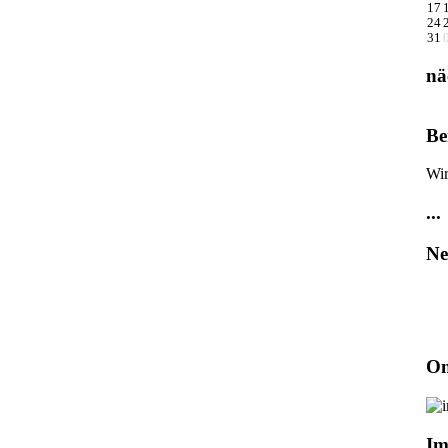
17
24
31
nä
Be
Wir
...
Ne
On
Im