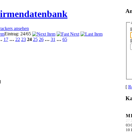
An
Firmendatenbank
Trackers ansehen
Eintrag: 24/65
…
17
…
22
23
24
25
26
…
31
…
65
d
[
Re
Ka
M
27
03
10