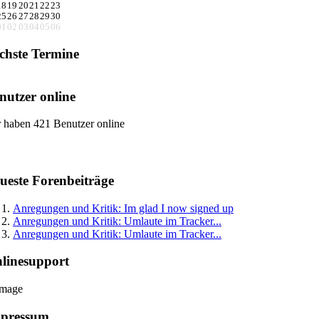
18
19
20
21
22
23
25
26
27
28
29
30
01
02
03
04
05
06
chste Termine
nutzer online
 haben 421 Benutzer online
ueste Forenbeiträge
Anregungen und Kritik: Im glad I now signed up
Anregungen und Kritik: Umlaute im Tracker...
Anregungen und Kritik: Umlaute im Tracker...
linesupport
pressum