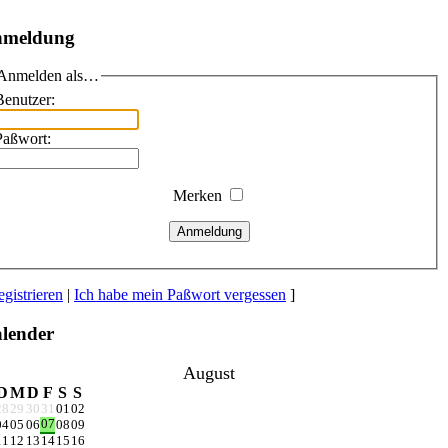
meldung
Anmelden als…
Benutzer:
Paßwort:
Merken
Anmeldung
gistrieren
|
Ich habe mein Paßwort vergessen
]
lender
August
D
M
D
F
S
S
28
29
30
31
01
02
07
04
05
06
08
09
11
12
13
14
15
16