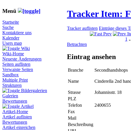
Menü
Tracker Item: 
Startseite
Suche
Tracker auflisten
Einträge dieses 
Kontaktiere uns
Kalender
1
Users map
Betrachten
Wiki
Wiki-Home
Eintrag ansehen
Neueste Änderungen
Seiten auflisten
Verwaiste Seiten
Branche
Secondhandshops
Sandbox
Multiple Print
Name
Cinderella 2nd han
Strukturen
Bildergalerien
Strasse
Johannisstr. 18
Galerien
PLZ
Bewertungen
Telefon
2400655
Artikel
Fax
Artikel-Home
Artikel auflisten
Mail
Bewertungen
Beschreibung
Artikel einreichen
URL