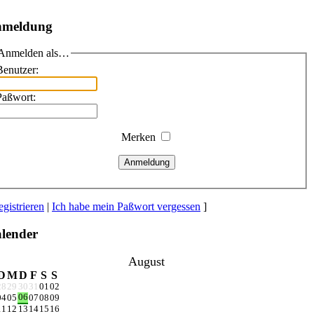
meldung
Anmelden als…
Benutzer:
Paßwort:
Merken
Anmeldung
gistrieren
|
Ich habe mein Paßwort vergessen
]
lender
August
D
M
D
F
S
S
28
29
30
31
01
02
06
04
05
07
08
09
11
12
13
14
15
16