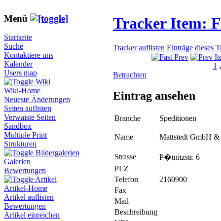
Menü
Tracker Item: 
Startseite
Suche
Tracker auflisten
Einträge dieses 
Kontaktiere uns
Kalender
1
Users map
Betrachten
Wiki
Wiki-Home
Eintrag ansehen
Neueste Änderungen
Seiten auflisten
Verwaiste Seiten
Branche
Speditionen
Sandbox
Multiple Print
Name
Mattstedt GmbH &
Strukturen
Bildergalerien
Strasse
P�tnitzstr. 6
Galerien
PLZ
Bewertungen
Telefon
2160900
Artikel
Artikel-Home
Fax
Artikel auflisten
Mail
Bewertungen
Beschreibung
Artikel einreichen