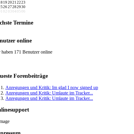
18
19
20
21
22
23
25
26
27
28
29
30
01
02
03
04
05
06
chste Termine
nutzer online
 haben 171 Benutzer online
ueste Forenbeiträge
Anregungen und Kritik: Im glad I now signed up
Anregungen und Kritik: Umlaute im Tracker...
Anregungen und Kritik: Umlaute im Tracker...
linesupport
pressum