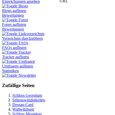
URL
Einreichungen ansehen
Blogs
Blogs auflisten
Bewertungen
Foren
Foren auflisten
Bewertungen
Linkverzeichnis
Verzeichnis durchstöbern
FAQs
FAQs auflisten
Tracker
Tracker auflisten
Umfragen
Umfragen auflisten
Statistiken
Newsletter
Zufällige Seiten
Schloss Georgium
Sehenswürdigkeiten
Dessau-Card
Wallwitzburg
Schloss Mosigkau