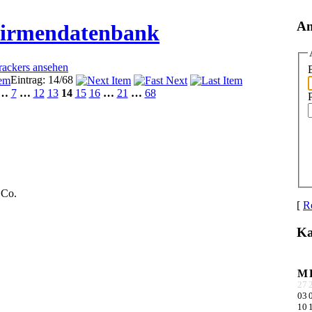
An
Firmendatenbank
Trackers ansehen
Eintrag: 14/68
…
7
…
12
13
14
15
16
…
21
…
68
 Co.
[
Re
Ka
M
27
03
10