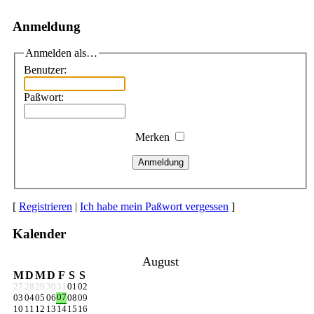
Anmeldung
Anmelden als…
Benutzer:
Paßwort:
Merken
Anmeldung
[
Registrieren
|
Ich habe mein Paßwort vergessen
]
Kalender
August
M
D
M
D
F
S
S
27
28
29
30
31
01
02
07
03
04
05
06
08
09
10
11
12
13
14
15
16