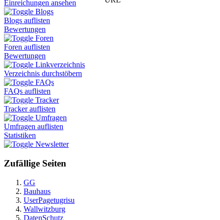
Einreichungen ansehen
Blogs
Blogs auflisten
Bewertungen
Foren
Foren auflisten
Bewertungen
Linkverzeichnis
Verzeichnis durchstöbern
FAQs
FAQs auflisten
Tracker
Tracker auflisten
Umfragen
Umfragen auflisten
Statistiken
Newsletter
Zufällige Seiten
GG
Bauhaus
UserPagetugrisu
Wallwitzburg
DatenSchutz