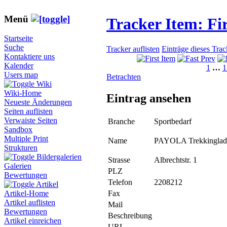
Menü
Tracker Item: F
Startseite
Suche
Tracker auflisten
Einträge dieses Tra
Kontaktiere uns
Kalender
1
…
1
Users map
Betrachten
Wiki
Wiki-Home
Eintrag ansehen
Neueste Änderungen
Seiten auflisten
Verwaiste Seiten
Branche
Sportbedarf
Sandbox
Multiple Print
Name
PAYOLA Trekkinglad
Strukturen
Bildergalerien
Strasse
Albrechtstr. 1
Galerien
PLZ
Bewertungen
Telefon
2208212
Artikel
Fax
Artikel-Home
Artikel auflisten
Mail
Bewertungen
Beschreibung
Artikel einreichen
URL