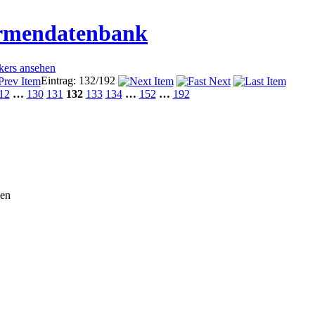
irmendatenbank
ckers ansehen
Eintrag: 132/192
12
…
130
131
132
133
134
…
152
…
192
en