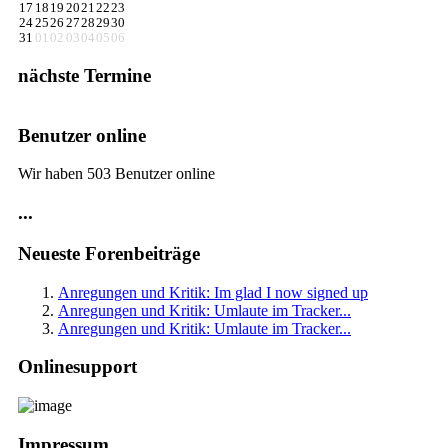
17
18
19
20
21
22
23
24
25
26
27
28
29
30
31
01
02
03
04
05
06
nächste Termine
Benutzer online
Wir haben 503 Benutzer online
...
Neueste Forenbeiträge
Anregungen und Kritik: Im glad I now signed up
Anregungen und Kritik: Umlaute im Tracker...
Anregungen und Kritik: Umlaute im Tracker...
Onlinesupport
Impressum