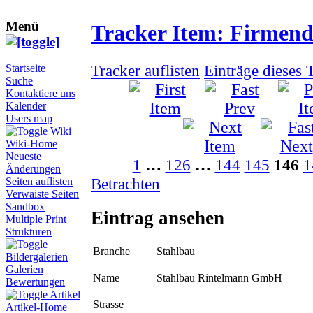
Menü
Tracker Item: Firmen
Tracker auflisten
Einträge dieses 
Startseite
Suche
Kontaktiere uns
Kalender
Users map
Wiki
Wiki-Home
Neueste
1
…
126
…
144
145
146
1
Änderungen
Betrachten
Seiten auflisten
Verwaiste Seiten
Sandbox
Eintrag ansehen
Multiple Print
Strukturen
Branche
Stahlbau
Bildergalerien
Galerien
Name
Stahlbau Rintelmann GmbH
Bewertungen
Artikel
Strasse
Artikel-Home