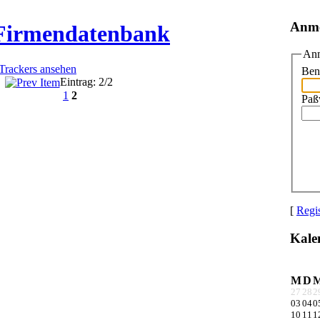
Anm
 Firmendatenbank
Anm
 Trackers ansehen
Ben
Eintrag: 2/2
1
2
Paß
[
Regis
Kale
M
D
27
28
2
03
04
0
10
11
1