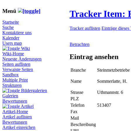
Menü
Tracker Item:
Startseite
Suche
Tracker auflisten
Einträge dieses
Kontaktiere uns
Kalender
Users map
Betrachten
Wiki
Wiki-Home
Eintrag ansehen
Neueste Änderungen
Seiten auflisten
Verwaiste Seiten
Branche
Steinmetzbetriebe
Sandbox
Multiple Print
Name
Sommerlatte, H.
Strukturen
Bildergalerien
Strasse
Uthmannstr. 6
Galerien
PLZ
Bewertungen
Telefon
513407
Artikel
Fax
Artikel-Home
Artikel auflisten
Mail
Bewertungen
Beschreibung
Artikel einreichen
URL