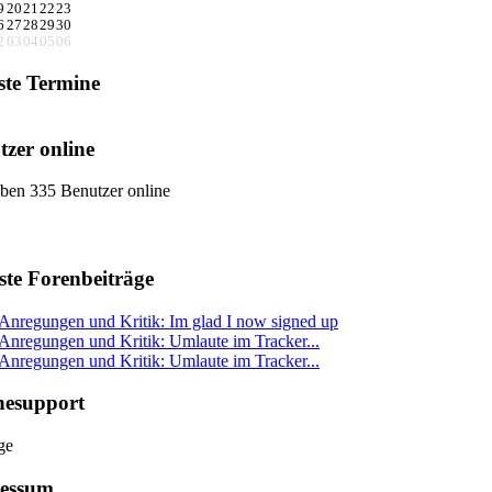
9
20
21
22
23
6
27
28
29
30
2
03
04
05
06
ste Termine
tzer online
ben 335 Benutzer online
ste Forenbeiträge
Anregungen und Kritik: Im glad I now signed up
Anregungen und Kritik: Umlaute im Tracker...
Anregungen und Kritik: Umlaute im Tracker...
nesupport
essum