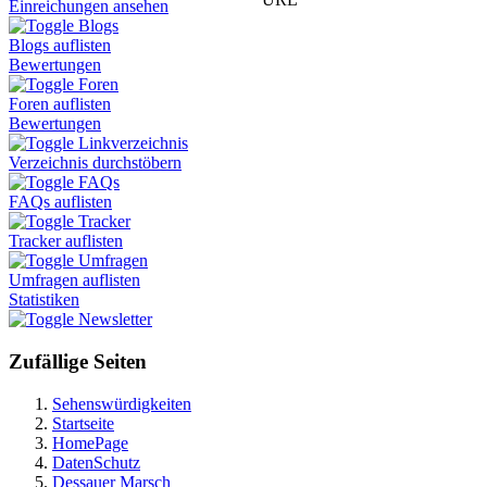
Einreichungen ansehen
Blogs
Blogs auflisten
Bewertungen
Foren
Foren auflisten
Bewertungen
Linkverzeichnis
Verzeichnis durchstöbern
FAQs
FAQs auflisten
Tracker
Tracker auflisten
Umfragen
Umfragen auflisten
Statistiken
Newsletter
Zufällige Seiten
Sehenswürdigkeiten
Startseite
HomePage
DatenSchutz
Dessauer Marsch