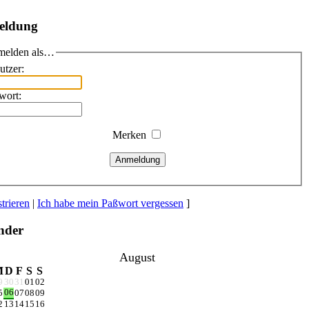
eldung
elden als…
utzer:
wort:
Merken
Anmeldung
trieren
|
Ich habe mein Paßwort vergessen
]
nder
August
M
D
F
S
S
9
30
31
01
02
06
5
07
08
09
2
13
14
15
16