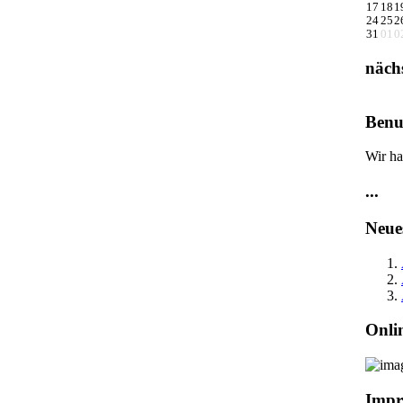
17
18
1
24
25
2
31
01
0
näch
Benu
Wir ha
...
Neue
Onli
Impr