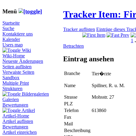
Menü
Tracker Item: F
Startseite
Suche
Tracker auflisten
Einträge dieses Trac
Kontaktiere uns
Kalender
1
Users map
Betrachten
Wiki
Wiki-Home
Eintrag ansehen
Neueste Änderungen
Seiten auflisten
Verwaiste Seiten
Branche
Tier�rzte
Sandbox
Multiple Print
Name
Spillner, R. u. M.
Strukturen
Bildergalerien
Strasse
Mohsstr. 27
Galerien
PLZ
Bewertungen
Telefon
613860
Artikel
Artikel-Home
Fax
Artikel auflisten
Mail
Bewertungen
Beschreibung
Artikel einreichen