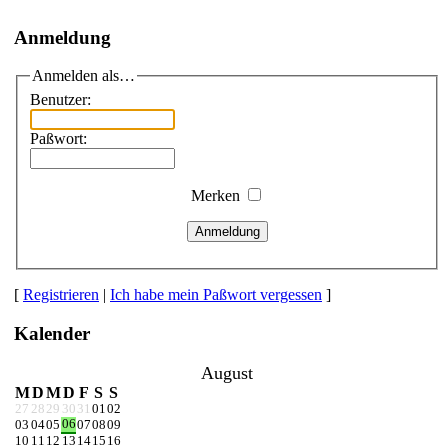
Anmeldung
Anmelden als…
Benutzer:
Paßwort:
Merken
Anmeldung
[
Registrieren
|
Ich habe mein Paßwort vergessen
]
Kalender
August
M
D
M
D
F
S
S
27
28
29
30
31
01
02
06
03
04
05
07
08
09
10
11
12
13
14
15
16