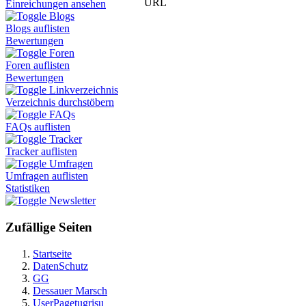
URL
Einreichungen ansehen
Blogs
Blogs auflisten
Bewertungen
Foren
Foren auflisten
Bewertungen
Linkverzeichnis
Verzeichnis durchstöbern
FAQs
FAQs auflisten
Tracker
Tracker auflisten
Umfragen
Umfragen auflisten
Statistiken
Newsletter
Zufällige Seiten
Startseite
DatenSchutz
GG
Dessauer Marsch
UserPagetugrisu