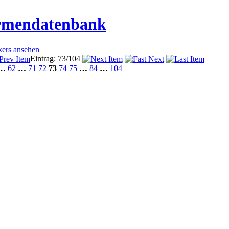
irmendatenbank
kers ansehen
Eintrag: 73/104
…
62
…
71
72
73
74
75
…
84
…
104