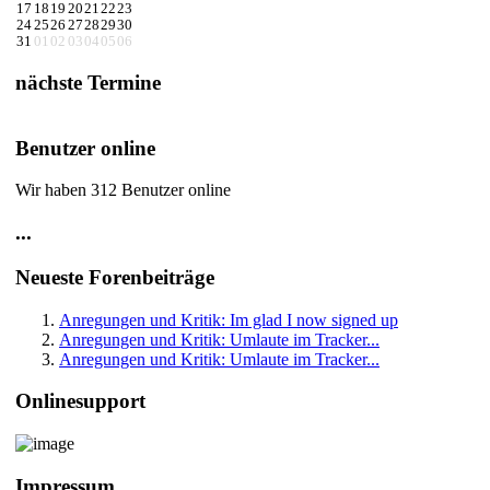
17
18
19
20
21
22
23
24
25
26
27
28
29
30
31
01
02
03
04
05
06
nächste Termine
Benutzer online
Wir haben 312 Benutzer online
...
Neueste Forenbeiträge
Anregungen und Kritik: Im glad I now signed up
Anregungen und Kritik: Umlaute im Tracker...
Anregungen und Kritik: Umlaute im Tracker...
Onlinesupport
Impressum