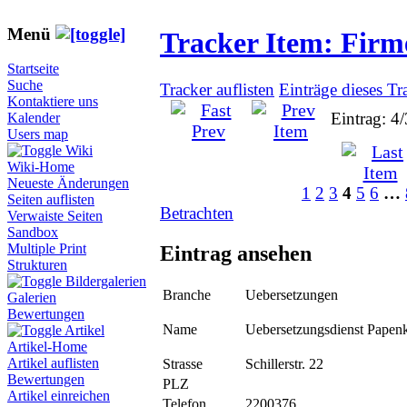
Menü
Tracker Item: Fir
Startseite
Suche
Tracker auflisten
Einträge dieses Tr
Kontaktiere uns
Eintrag: 4
Kalender
Users map
Wiki
Wiki-Home
Neueste Änderungen
1
2
3
4
5
6
…
Seiten auflisten
Betrachten
Verwaiste Seiten
Sandbox
Multiple Print
Eintrag ansehen
Strukturen
Bildergalerien
Branche
Uebersetzungen
Galerien
Bewertungen
Name
Uebersetzungsdienst Pape
Artikel
Artikel-Home
Artikel auflisten
Strasse
Schillerstr. 22
Bewertungen
PLZ
Artikel einreichen
Telefon
2200376