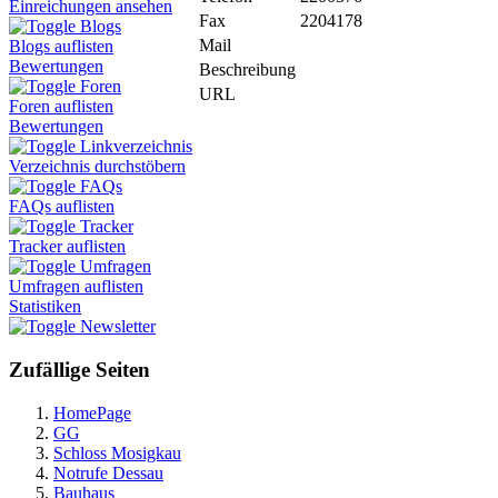
Einreichungen ansehen
Fax
2204178
Blogs
Mail
Blogs auflisten
Bewertungen
Beschreibung
Foren
URL
Foren auflisten
Bewertungen
Linkverzeichnis
Verzeichnis durchstöbern
FAQs
FAQs auflisten
Tracker
Tracker auflisten
Umfragen
Umfragen auflisten
Statistiken
Newsletter
Zufällige Seiten
HomePage
GG
Schloss Mosigkau
Notrufe Dessau
Bauhaus