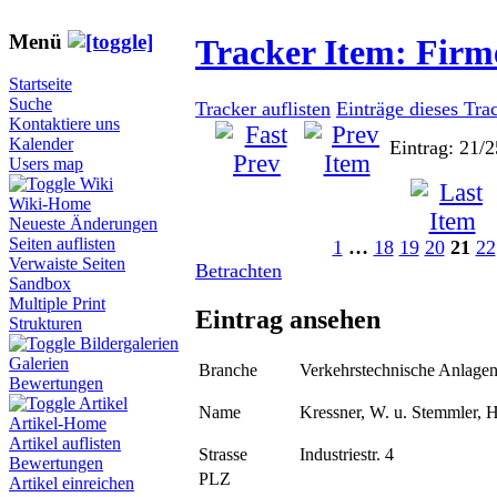
Menü
Tracker Item: Fir
Startseite
Suche
Tracker auflisten
Einträge dieses Tra
Kontaktiere uns
Kalender
Eintrag: 21/2
Users map
Wiki
Wiki-Home
Neueste Änderungen
Seiten auflisten
1
…
18
19
20
21
22
Verwaiste Seiten
Betrachten
Sandbox
Multiple Print
Eintrag ansehen
Strukturen
Bildergalerien
Galerien
Branche
Verkehrstechnische Anlage
Bewertungen
Artikel
Name
Kressner, W. u. Stemmler, H
Artikel-Home
Artikel auflisten
Strasse
Industriestr. 4
Bewertungen
PLZ
Artikel einreichen