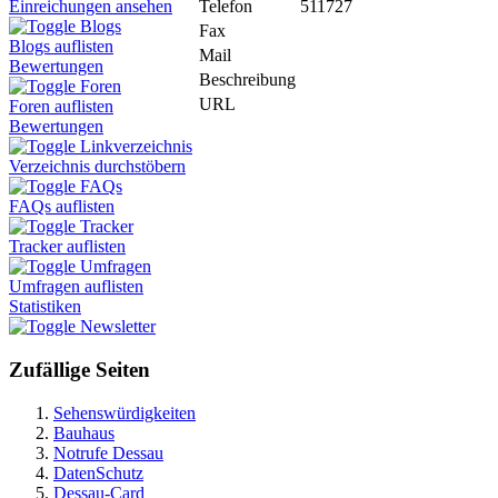
Telefon
511727
Einreichungen ansehen
Blogs
Fax
Blogs auflisten
Mail
Bewertungen
Beschreibung
Foren
URL
Foren auflisten
Bewertungen
Linkverzeichnis
Verzeichnis durchstöbern
FAQs
FAQs auflisten
Tracker
Tracker auflisten
Umfragen
Umfragen auflisten
Statistiken
Newsletter
Zufällige Seiten
Sehenswürdigkeiten
Bauhaus
Notrufe Dessau
DatenSchutz
Dessau-Card