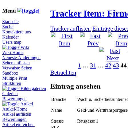
Menü
Tracker Item: Fir
Startseite
Suche
Tracker auflisten
Einträge diese
Kontaktiere uns
Kalender
Users map
Wiki
Wiki-Home
Neueste Änderungen
Seiten auflisten
1
…
31
…
42
43
44
Verwaiste Seiten
Betrachten
Sandbox
Multiple Print
Strukturen
Eintrag ansehen
Bildergalerien
Galerien
Bewertungen
Branche
Wach-u. Sicherheitsuntern
Artikel
Artikel-Home
Name
Geld-und Werttransportges
Artikel auflisten
Bewertungen
Strasse
Ratsgasse 1
Artikel einreichen
PLZ