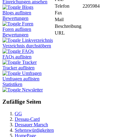
Einreichungen ansehen
Telefon
2205984
Blogs
Fax
Blogs auflisten
Bewertungen
Mail
Foren
Beschreibung
Foren auflisten
URL
Bewertungen
Linkverzeichnis
Verzeichnis durchstöbern
FAQs
FAQs auflisten
Tracker
Tracker auflisten
Umfragen
Umfragen auflisten
Statistiken
Newsletter
Zufällige Seiten
GG
Dessau-Card
Dessauer Marsch
Sehenswürdigkeiten
HomePage